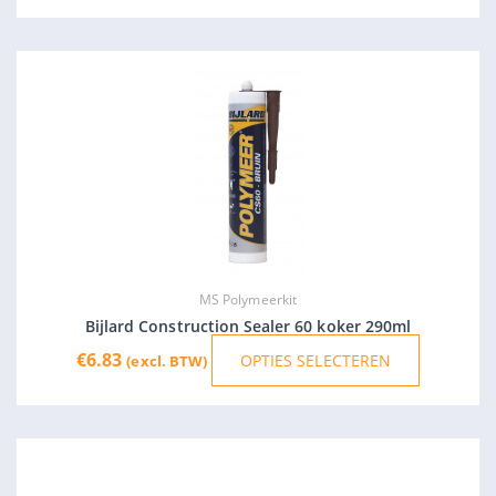
€
5.98
-
€
11.09
OPTIES SELECTEREN
(excl. BTW)
de
produ
Dit
product
heeft
meerdere
variaties.
Deze
optie
kan
gekozen
MS Polymeerkit
worden
Bijlard Construction Sealer 60 koker 290ml
op
€
6.83
OPTIES SELECTEREN
(excl. BTW)
de
productpa