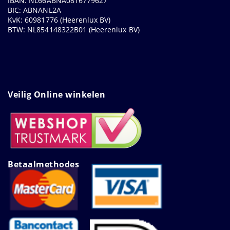
IBAN: NL66ABNA0816779627
BIC: ABNANL2A
KvK: 60981776 (Heerenlux BV)
BTW: NL854148322B01 (Heerenlux BV)
Veilig Online winkelen
Betaalmethodes