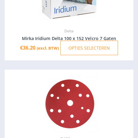
variaties.
Deze
optie
kan
gekozen
Delta
worden
Mirka Iridium Delta 100 x 152 Velcro 7 Gaten
op
€
36.20
OPTIES SELECTEREN
(excl. BTW)
de
productp
Prijsklasse:
Dit
€23.09
prod
tot
heef
€37.31
meer
varia
Deze
opti
kan