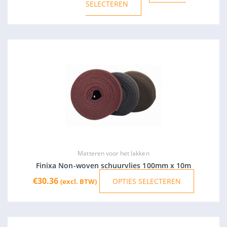
de
€
191.94
-
€
254.45
OPTIES
(excl. BTW)
productpagina
SELECTEREN
Dit
product
heeft
meerder
variaties.
Deze
optie
kan
gekozen
Matteren voor het lakken
worden
Finixa Non-woven schuurvlies 100mm x 10m
op
€
30.36
OPTIES SELECTEREN
(excl. BTW)
de
productp