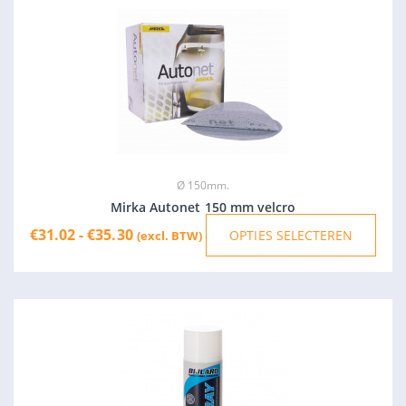
Prijsklasse:
Dit
€31.02
prod
tot
heef
€35.30
meer
varia
Deze
opti
kan
geko
Ø 150mm.
wor
Mirka Autonet 150 mm velcro
op
€
31.02
-
€
35.30
OPTIES SELECTEREN
(excl. BTW)
de
prod