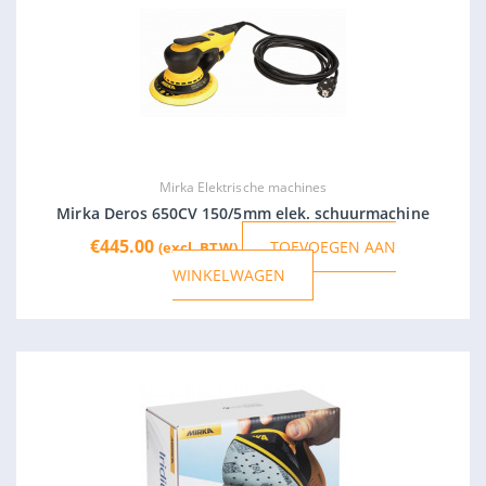
Mirka Elektrische machines
Mirka Deros 650CV 150/5mm elek. schuurmachine
€
445.00
TOEVOEGEN AAN
(excl. BTW)
WINKELWAGEN
Dit
product
heeft
meerder