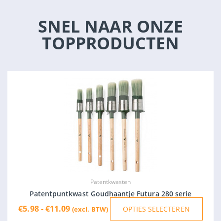
SNEL NAAR ONZE
TOPPRODUCTEN
Prijsklasse:
Dit
€5.98
produ
tot
heeft
€11.09
meer
variat
Deze
optie
kan
geko
Patentkwasten
word
Patentpuntkwast Goudhaantje Futura 280 serie
op