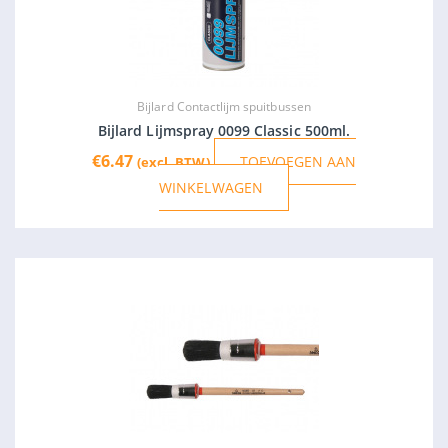
Bijlard Contactlijm spuitbussen
Bijlard Lijmspray 0099 Classic 500ml.
€
6.47
TOEVOEGEN AAN
(excl. BTW)
WINKELWAGEN
Prijsklasse:
Dit
€8.70
produ
tot
heeft
€17.29
meer
variat
Deze