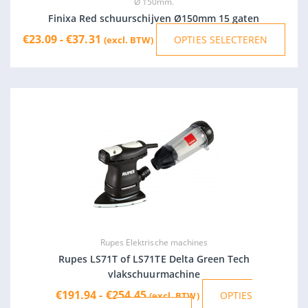
geko
Ø 150mm.
wor
Finixa Red schuurschijven Ø150mm 15 gaten
op
€
23.09
-
€
37.31
OPTIES SELECTEREN
(excl. BTW)
de
prod
Prijsklasse:
Dit
€191.94
product
tot
heeft
€254.45
meerdere
variaties.
Deze
optie
kan
gekozen
Rupes Elektrische machines
worden
Rupes LS71T of LS71TE Delta Green Tech
vlakschuurmachine
op