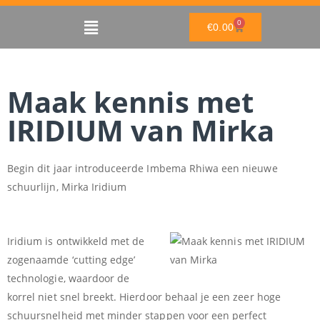
Ga
Main
0
naar
WINKELWAGEN
€
0.00
de
Menu
inhoud
Maak kennis met
IRIDIUM van Mirka
Begin dit jaar introduceerde Imbema Rhiwa een nieuwe
schuurlijn, Mirka Iridium
Iridium is ontwikkeld met de
zogenaamde ‘cutting edge’
technologie, waardoor de
korrel niet snel breekt. Hierdoor behaal je een zeer hoge
schuursnelheid met minder stappen voor een perfect