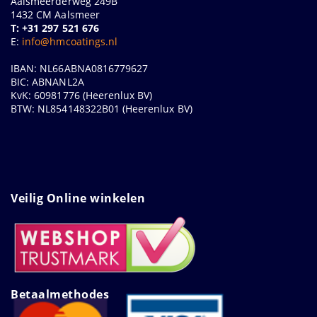
Aalsmeerderweg 249B
1432 CM Aalsmeer
T: +31 297 521 676
E:
info@hmcoatings.nl
IBAN: NL66ABNA0816779627
BIC: ABNANL2A
KvK: 60981776 (Heerenlux BV)
BTW: NL854148322B01 (Heerenlux BV)
Veilig Online winkelen
Betaalmethodes