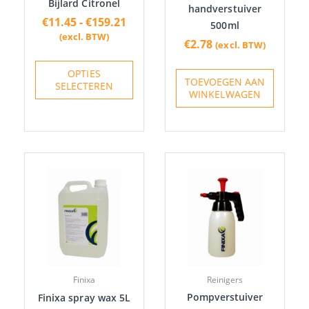
Bijlard Citronel
handverstuiver
worden
€
11.45
-
€
159.21
500ml
op
(excl. BTW)
€
2.78
(excl. BTW)
de
productpagina
OPTIES
TOEVOEGEN AAN
SELECTEREN
WINKELWAGEN
Finixa
Reinigers
Pompverstuiver
Finixa spray wax 5L