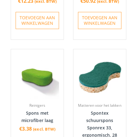
€
12.23
€
50.92
(excl. BTW)
(excl. BTW)
TOEVOEGEN AAN
TOEVOEGEN AAN
WINKELWAGEN
WINKELWAGEN
Reinigers
Matteren voor het lakken
Spons met
Spontex
microfiber laag
schuurspons
Sponrex 33,
€
3.38
(excl. BTW)
ergonomisch, 28