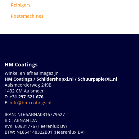
Reinigers
Poetsmachines
HM Coatings
Winkel en afhaalmagazijn
HM Coatings / Schildershopxl.nl / SchuurpapierXL.nl
Aalsmeerderweg 249B
1432 CM Aalsmeer
T: +31 297 521 676
E:
info@hmcoatings.nl
IBAN: NL66ABNA0816779627
BIC: ABNANL2A
KvK: 60981776 (Heerenlux BV)
BTW: NL854148322B01 (Heerenlux BV)