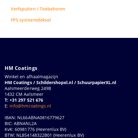
Verfspuiten / Toebehoren
FPS systeemdeksel
HM Coatings
Winkel en afhaalmagazijn
HM Coatings / Schildershopxl.nl / SchuurpapierXL.nl
Aalsmeerderweg 249B
1432 CM Aalsmeer
T: +31 297 521 676
E:
info@hmcoatings.nl
IBAN: NL66ABNA0816779627
BIC: ABNANL2A
KvK: 60981776 (Heerenlux BV)
BTW: NL854148322B01 (Heerenlux BV)