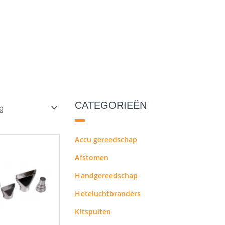
CATEGORIEËN
Prijsklasse:
Accu gereedschap
Dit
€7.21
product
Afstomen
tot
heeft
€10.73
Handgereedschap
meerdere
variaties.
Heteluchtbranders
Deze
Kitspuiten
optie