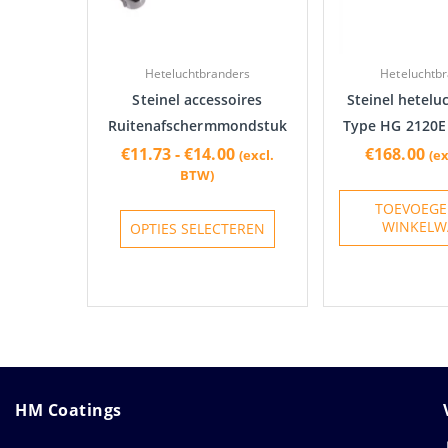
optie
kan
gekozen
Heteluchtbranders
Heteluchtb
worden
Steinel accessoires
Steinel hetelu
op
Ruitenafschermmondstuk
Type HG 2120E i
de
€
11.73
-
€
14.00
€
168.00
(excl.
(e
productpagina
BTW)
TOEVOEGE
WINKELW
OPTIES SELECTEREN
HM Coatings