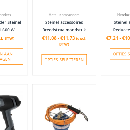
kan
gekozen
randers
Heteluchtbranders
Heteluc
worden
er Steinel
Steinel accessoires
Steinel 
op
1.600 W
Breedstraalmondstuk
Reduce
de
€
11.08
-
€
11.73
€
7.21
-
€
10
cl. BTW)
(excl.
productpagina
BTW)
N AAN
OPTIES 
AGEN
OPTIES SELECTEREN