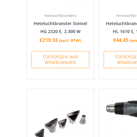
Heteluchtbranders
Heteluchtb
Heteluchtbrander Steinel
Heteluchtbrand
HG 2320 E, 2.300 W
HL 1610 S, 
€
219.33
€
44.45
(excl. BTW)
(ex
TOEVOEGEN AAN
TOEVOEGE
WINKELWAGEN
WINKELW
Prijsklasse:
Dit
€11.73
product
tot
heeft
€14.00
meerdere
variaties.
Deze