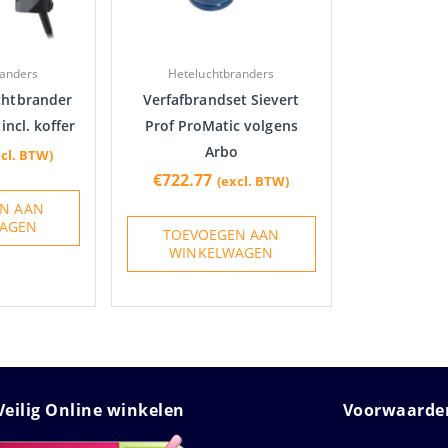
randers
Heteluchtbranders
chtbrander
Verfafbrandset Sievert
ncl. koffer
Prof ProMatic volgens
Arbo
xcl. BTW)
€
722.77
(excl. BTW)
N AAN
AGEN
TOEVOEGEN AAN
WINKELWAGEN
Veilig Online winkelen
Voorwaarden