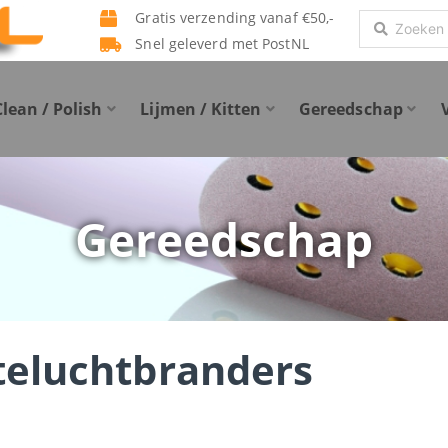
Gratis verzending vanaf €50,-
Search
Snel geleverd met PostNL
...
Clean / Polish
Lijmen / Kitten
Gereedschap
Gereedschap
teluchtbranders