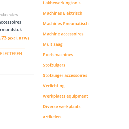
Lakbewerkingtools
kan
gekozen
Machines Elektrisch
htbranders
worden
accessoires
Machines Pneumatisch
op
ermondstuk
de
Machine accessoires
.73
(excl. BTW)
productpagina
Multizaag
SELECTEREN
Poetsmachines
Stofzuigers
Stofzuiger accessoires
Verlichting
Werkplaats equipment
Diverse werkplaats
artikelen