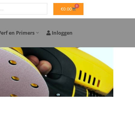
0
WINKELWAGEN
€
0.00
Verf en Primers
Inloggen