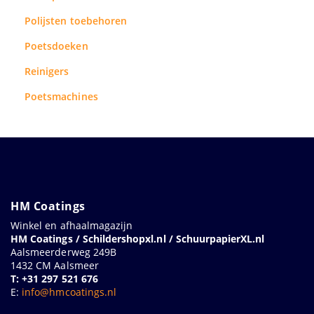
Polijsten toebehoren
Poetsdoeken
Reinigers
Poetsmachines
HM Coatings
Winkel en afhaalmagazijn
HM Coatings / Schildershopxl.nl / SchuurpapierXL.nl
Aalsmeerderweg 249B
1432 CM Aalsmeer
T: +31 297 521 676
E:
info@hmcoatings.nl