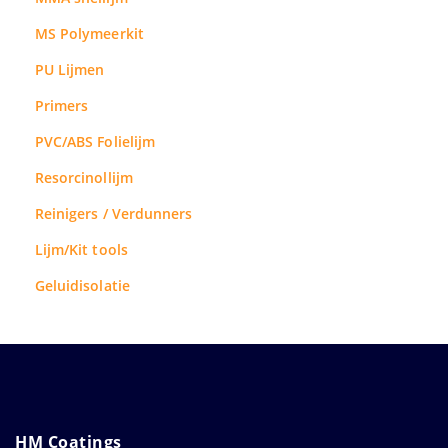
MS Polymeerkit
PU Lijmen
Primers
PVC/ABS Folielijm
Resorcinollijm
Reinigers / Verdunners
Lijm/Kit tools
Geluidisolatie
HM Coatings