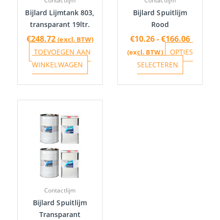
Contactlijm
Contactlijm
kan
Bijlard Lijmtank 803,
Bijlard Spuitlijm
gekozen
transparant 19ltr.
Rood
worden
€
248.72
€
10.26
-
€
166.06
(excl. BTW)
op
TOEVOEGEN AAN
OPTIES
(excl. BTW)
de
WINKELWAGEN
SELECTEREN
productpa
Prijsklasse:
Dit
€8.50
product
tot
heeft
€162.32
meerdere
variaties.
Deze
optie
Contactlijm
kan
Bijlard Spuitlijm
gekozen
Transparant