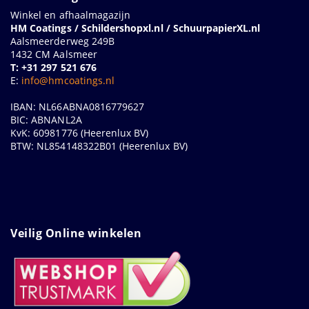
Winkel en afhaalmagazijn
HM Coatings / Schildershopxl.nl / SchuurpapierXL.nl
Aalsmeerderweg 249B
1432 CM Aalsmeer
T: +31 297 521 676
E:
info@hmcoatings.nl
IBAN: NL66ABNA0816779627
BIC: ABNANL2A
KvK: 60981776 (Heerenlux BV)
BTW: NL854148322B01 (Heerenlux BV)
Veilig Online winkelen