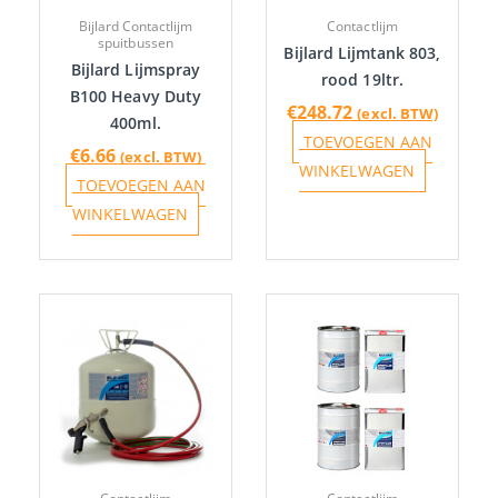
Bijlard Contactlijm
Contactlijm
spuitbussen
Bijlard Lijmtank 803,
Bijlard Lijmspray
rood 19ltr.
B100 Heavy Duty
€
248.72
(excl. BTW)
400ml.
TOEVOEGEN AAN
€
6.66
(excl. BTW)
WINKELWAGEN
TOEVOEGEN AAN
WINKELWAGEN
Prijskla
Dit
€10.26
product
tot
heeft
€166.06
meerdere
variaties.
Deze
optie