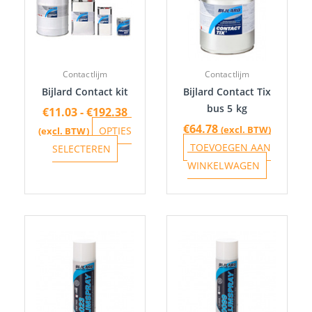
meerdere
variaties.
Deze
optie
Contactlijm
Contactlijm
kan
Bijlard Contact kit
Bijlard Contact Tix
gekozen
bus 5 kg
€
11.03
-
€
192.38
worden
€
64.78
(excl. BTW)
OPTIES
(excl. BTW)
op
TOEVOEGEN AAN
SELECTEREN
de
WINKELWAGEN
productpagina