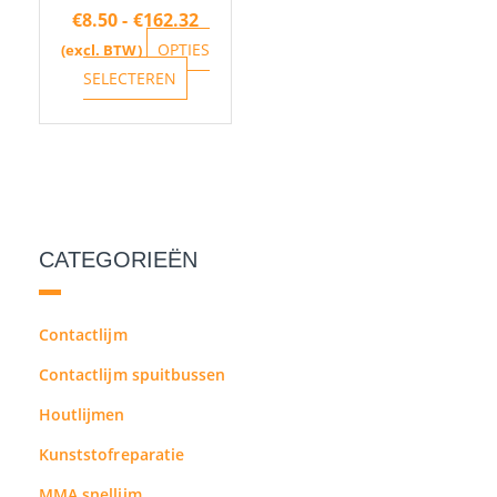
worden
€
8.50
-
€
162.32
op
OPTIES
(excl. BTW)
de
SELECTEREN
productpagina
CATEGORIEËN
Contactlijm
Contactlijm spuitbussen
Houtlijmen
Kunststofreparatie
MMA snellijm