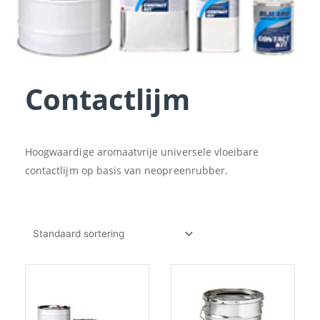
Contactlijm
Hoogwaardige aromaatvrije universele vloeibare
contactlijm op basis van neopreenrubber.
Prijsklasse:
Dit
€11.03
product
tot
heeft
€192.38