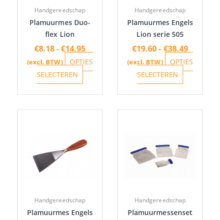
optie
optie
Handgereedschap
Handgereedschap
kan
kan
Plamuurmes Duo-
Plamuurmes Engels
gekozen
gekozen
flex Lion
Lion serie 505
worden
worden
€
8.18
-
€
14.95
€
19.60
-
€
38.49
op
op
OPTIES
OPTIES
(excl. BTW)
(excl. BTW)
de
de
SELECTEREN
SELECTEREN
productpagina
productpa
Prijsklasse:
Dit
€9.62
product
tot
heeft
€20.18
meerdere
variaties.
Deze
optie
Handgereedschap
Handgereedschap
kan
Plamuurmes Engels
Plamuurmessenset
gekozen