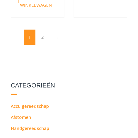
productpa
WINKELWAGEN
1
2
→
CATEGORIEËN
Accu gereedschap
Afstomen
Handgereedschap