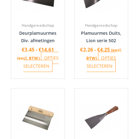
variaties.
variaties.
Deze
Deze
optie
optie
Handgereedschap
Handgereedschap
kan
kan
Deurplamuurmes
Plamuurmes Duits,
gekozen
gekozen
Div. afmetingen
Lion serie 502
worden
worden
€
3.45
-
€
14.61
€
2.26
-
€
4.25
(excl.
op
op
OPTIES
OPTIES
(excl. BTW)
BTW)
de
de
SELECTEREN
SELECTEREN
productpagina
productpa
Prijsklasse:
Prijskla
Dit
Dit
€8.18
€19.60
product
product
tot
tot
heeft
heeft
€14.95
€38.49
meerdere
meerdere
variaties.
variaties.
Deze
Deze