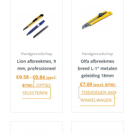
Prijsklasse:
Dit
€0.58
product
tot
heeft
€0.84
meerdere
variaties.
Deze
optie
Handgereedschap
Handgereedschap
kan
Lion afbreekmes, 9
Olfa afbreekmes
gekozen
mm, professioneel
breed L-1″ metalen
worden
geleiding 18mm
€
0.58
-
€
0.84
(excl.
op
€
7.69
(excl. BTW)
OPTIES
BTW)
de
TOEVOEGEN AAN
SELECTEREN
productpagina
WINKELWAGEN
Prijsklas
Dit
€5.05
product