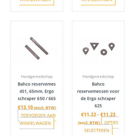
Prijskla
Dit
€11.22
product
tot
heeft
€11.23
meerdere
variaties.
Deze
optie
Handgereedschap
Handgereedschap
kan
Bahco reservemes
Bahco
gekozen
451, 65mm. Ergo
reservemessen voor
worden
schraper 650 / 665
de Ergo schraper
op
625
€
13.10
(excl. BTW)
de
€
11.22
-
€
11.23
TOEVOEGEN AAN
productpa
OPTIES
(excl. BTW)
WINKELWAGEN
SELECTEREN