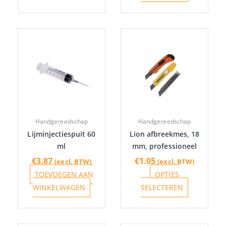
Dit
product
heeft
meerdere
variaties.
Deze
optie
Handgereedschap
Handgereedschap
kan
Lijminjectiespuit 60
Lion afbreekmes, 18
gekozen
ml
mm, professioneel
worden
€
3.87
€
1.05
(excl. BTW)
(excl. BTW)
op
TOEVOEGEN AAN
OPTIES
de
WINKELWAGEN
SELECTEREN
productpa