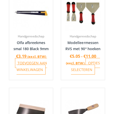
tot
heeft
€11.00
meerdere
variaties.
Deze
optie
Handgereedschap
Handgereedschap
kan
Olfa afbreekmes
Modelleermessen
gekozen
smal 180 Black 9mm
RVS met 90º hoeken
worden
€
3.19
€
5.05
-
€
11.00
(excl. BTW)
op
TOEVOEGEN AAN
OPTIES
(excl. BTW)
de
WINKELWAGEN
SELECTEREN
productpa
Prijsklasse:
Prijsklasse:
Dit
Dit
€3.45
€2.26
product
product
tot
tot
heeft
heeft
€14.61
€4.25
meerdere
meerdere