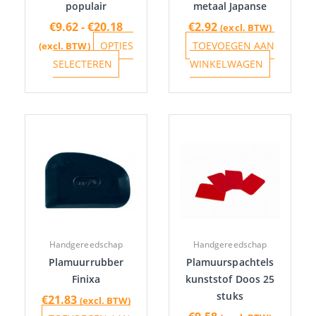
populair
metaal Japanse
worden
€
9.62
-
€
20.18
€
2.92
(excl. BTW)
op
OPTIES
TOEVOEGEN AAN
(excl. BTW)
de
SELECTEREN
WINKELWAGEN
productpagina
Handgereedschap
Handgereedschap
Plamuurrubber
Plamuurspachtels
Finixa
kunststof Doos 25
stuks
€
21.83
(excl. BTW)