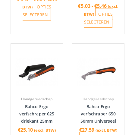
op
op
€
5.03
-
€
5.46
(excl.
OPTIES
BTW)
de
de
OPTIES
BTW)
SELECTEREN
productpagina
productpa
SELECTEREN
Handgereedschap
Handgereedschap
Bahco Ergo
Bahco Ergo
verfschraper 625
verfschraper 650
driekant 25mm
50mm Universeel
€
25.10
€
27.59
(excl. BTW)
(excl. BTW)