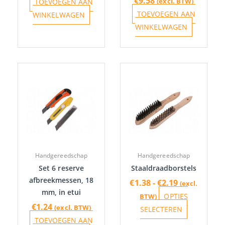
€
9.58
(excl. BTW)
TOEVOEGEN AAN
TOEVOEGEN AAN
WINKELWAGEN
WINKELWAGEN
Prijsklasse:
Dit
€1.38
product
tot
heeft
€2.19
meerdere
variaties.
Deze
optie
Handgereedschap
Handgereedschap
kan
Set 6 reserve
Staaldraadborstels
gekozen
afbreekmessen, 18
€
1.38
-
€
2.19
(excl.
worden
mm, in etui
OPTIES
BTW)
op
€
1.24
(excl. BTW)
SELECTEREN
de
TOEVOEGEN AAN