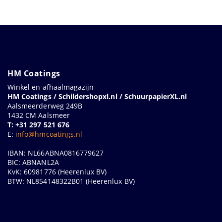
HM Coatings
Winkel en afhaalmagazijn
HM Coatings / Schildershopxl.nl / SchuurpapierXL.nl
Aalsmeerderweg 249B
1432 CM Aalsmeer
T: +31 297 521 676
E:
info@hmcoatings.nl
IBAN: NL66ABNA0816779627
BIC: ABNANL2A
KvK: 60981776 (Heerenlux BV)
BTW: NL854148322B01 (Heerenlux BV)