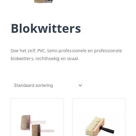
Blokwitters
Doe het zelf, PVC, Semi-professionele en professionele
blokwitters, rechthoekig en ovaal.
Prijsklasse:
Dit
€2.06
product
tot
heeft
€6.04
meerdere
variaties.