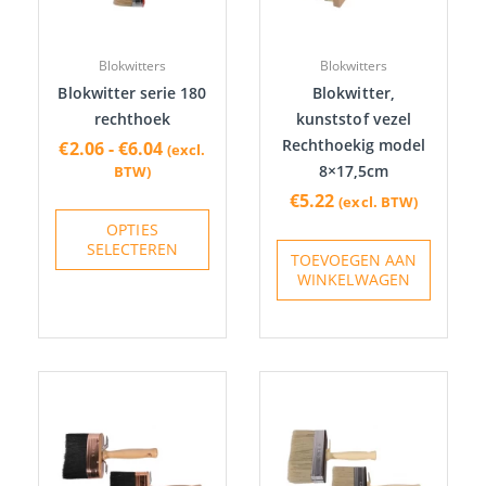
Deze
optie
Blokwitters
Blokwitters
kan
Blokwitter serie 180
Blokwitter,
gekozen
rechthoek
kunststof vezel
worden
Rechthoekig model
€
2.06
-
€
6.04
(excl.
op
8×17,5cm
BTW)
de
€
5.22
(excl. BTW)
productpagina
OPTIES
SELECTEREN
TOEVOEGEN AAN
WINKELWAGEN
Prijsklasse:
Prijsklasse:
Dit
Dit
€15.74
€3.17
product
produc
tot
tot
heeft
heeft
€21.53
€8.44
meerdere
meerde