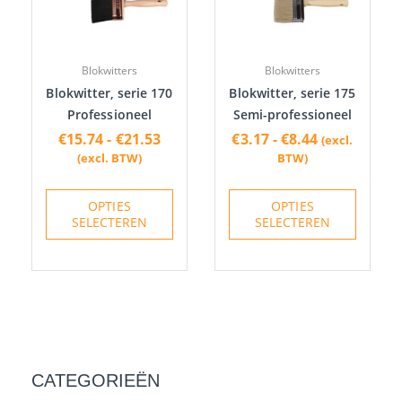
variaties.
variatie
Deze
Deze
optie
optie
Blokwitters
Blokwitters
kan
kan
Blokwitter, serie 170
Blokwitter, serie 175
gekozen
gekoze
Professioneel
Semi-professioneel
worden
worden
€
15.74
-
€
21.53
€
3.17
-
€
8.44
(excl.
op
op
(excl. BTW)
BTW)
de
de
productpagina
produc
OPTIES
OPTIES
SELECTEREN
SELECTEREN
CATEGORIEËN