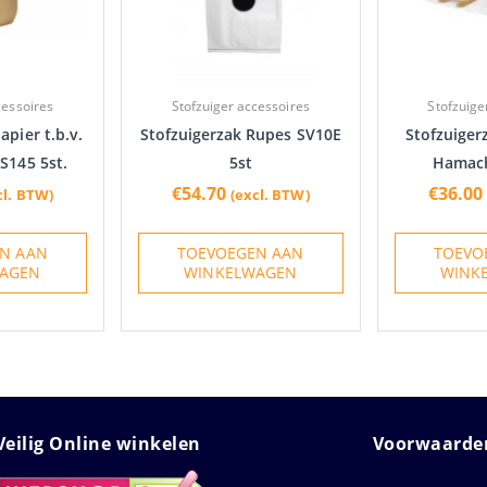
cessoires
Stofzuiger accessoires
Stofzuige
apier t.b.v.
Stofzuigerzak Rupes SV10E
Stofzuigerz
S145 5st.
5st
Hamac
€
54.70
€
36.00
cl. BTW)
(excl. BTW)
N AAN
TOEVOEGEN AAN
TOEVO
AGEN
WINKELWAGEN
WINK
Veilig Online winkelen
Voorwaarden