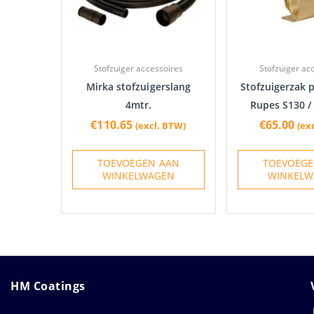
Stofzuiger accessoires
Stofzuiger ac
Mirka stofzuigerslang
Stofzuigerzak p
4mtr.
Rupes S130 / 
€
110.65
€
65.00
(excl. BTW)
(ex
TOEVOEGEN AAN
TOEVOEGE
WINKELWAGEN
WINKELW
HM Coatings