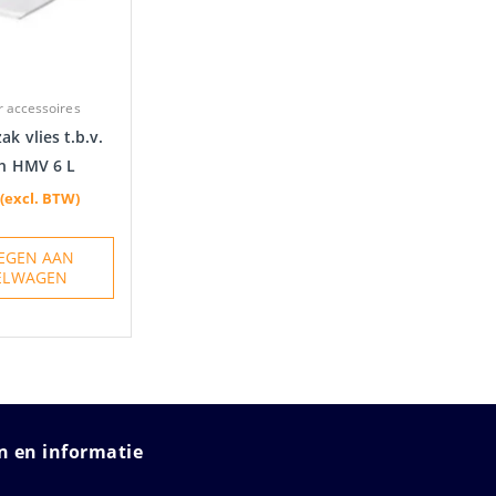
r accessoires
ak vlies t.b.v.
h HMV 6 L
(excl. BTW)
EGEN AAN
ELWAGEN
 en informatie