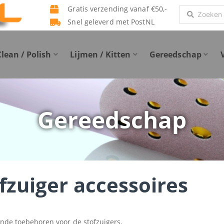
Gratis verzending vanaf €50,-
Search
Snel geleverd met PostNL
...
Clean / Polish
Lijmen / Kitten
Gereedschap
Gereedschap
fzuiger accessoires
ende toebehoren voor de stofzuigers.