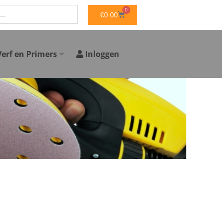
0
WINKELWAGEN
€
0.00
Verf en Primers
Inloggen