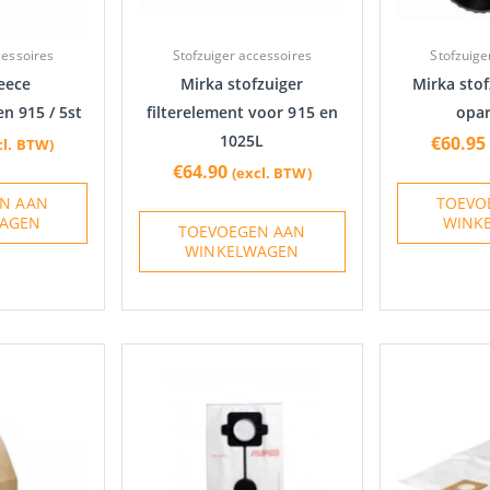
cessoires
Stofzuiger accessoires
Stofzuige
eece
Mirka stofzuiger
Mirka stof
n 915 / 5st
filterelement voor 915 en
opar
1025L
€
60.95
cl. BTW)
€
64.90
(excl. BTW)
N AAN
TOEVO
AGEN
WINK
TOEVOEGEN AAN
WINKELWAGEN