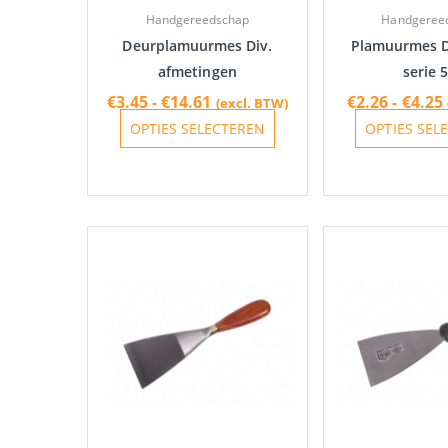
gekozen
Handgereedschap
Handgeree
worden
Deurplamuurmes Div.
Plamuurmes D
op
afmetingen
serie 
de
€
3.45
-
€
14.61
€
2.26
-
€
4.25
(excl. BTW)
productpagina
OPTIES SELECTEREN
OPTIES SEL
Prijsklasse:
Dit
€9.62
product
tot
heeft
€20.18
meerdere
variaties.
Deze
optie
kan
gekozen