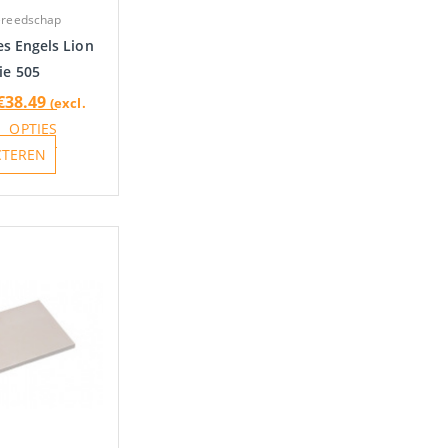
gekozen
reedschap
worden
s Engels Lion
op
ie 505
de
€
38.49
(excl.
productpagina
OPTIES
CTEREN