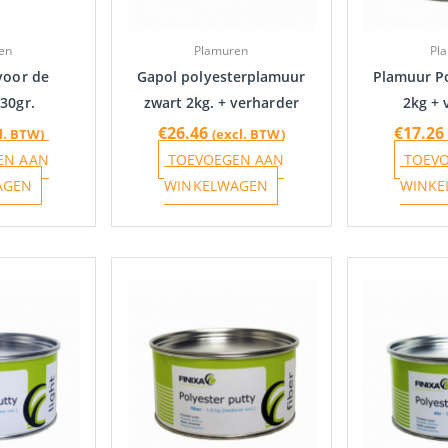
en
Plamuren
Pl
voor de
Gapol polyesterplamuur
Plamuur Po
30gr.
zwart 2kg. + verharder
2kg + 
€
26.46
€
17.26
l. BTW)
(excl. BTW)
EN AAN
TOEVOEGEN AAN
TOEV
AGEN
WINKELWAGEN
WINKE