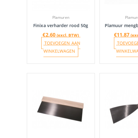
Plamuren
Plamur
Finixa verharder rood 50g
Plamuur mengb
€
2.60
€
11.87
(excl. BTW)
(ex
TOEVOEGEN AAN
TOEVOEG
WINKELWAGEN
WINKELW
Prijsklasse:
Dit
€3.45
product
tot
heeft
€14.61
meerdere
variaties.
Deze
optie
kan