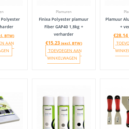
en
Plamuren
Pl
 Polyester
Finixa Polyester plamuur
Plamuur Alu
rharder
Fiber GAP40 1,8kg +
+ ve
verharder
€
28.14
cl. BTW)
€
15.23
EN AAN
TOEV
(excl. BTW)
AGEN
TOEVOEGEN AAN
WINKE
WINKELWAGEN
Dit
product
heeft
meerdere
variaties.
Deze
optie