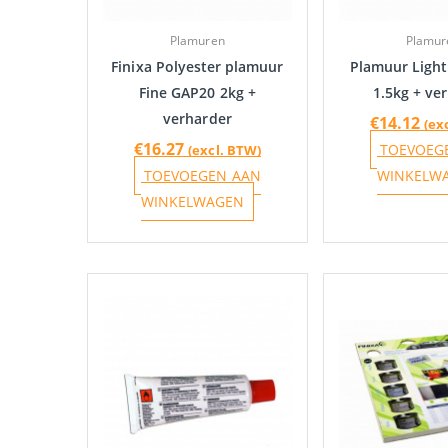
Plamuren
Plamur
Finixa Polyester plamuur
Plamuur Light
Fine GAP20 2kg +
1.5kg + ve
verharder
€
14.12
(ex
€
16.27
TOEVOEG
(excl. BTW)
TOEVOEGEN AAN
WINKELW
WINKELWAGEN