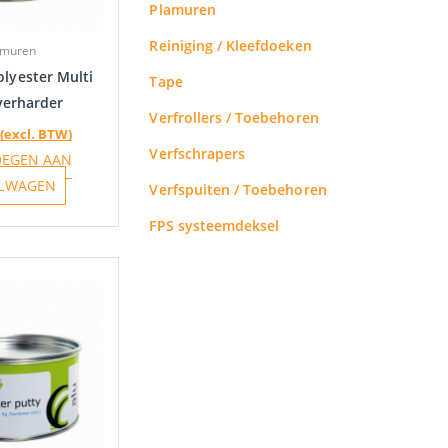
Plamuren
Reiniging / Kleefdoeken
amuren
lyester Multi
Tape
verharder
Verfrollers / Toebehoren
(excl. BTW)
Verfschrapers
OEGEN AAN
LWAGEN
Verfspuiten / Toebehoren
FPS systeemdeksel