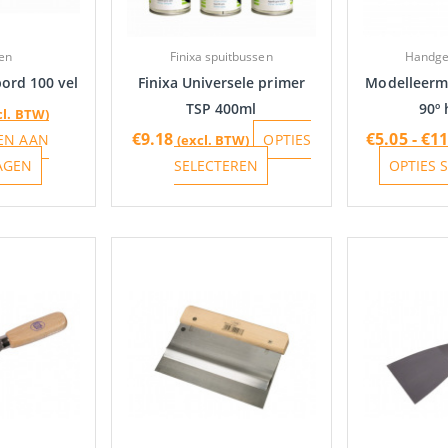
kan
gekozen
en
Finixa spuitbussen
Handge
worden
ord 100 vel
Finixa Universele primer
Modelleerm
op
TSP 400ml
90º
cl. BTW)
de
€
9.18
€
5.05
-
€
11
EN AAN
OPTIES
(excl. BTW)
productpagina
AGEN
SELECTEREN
OPTIES 
Prijsklasse:
Prijsklasse:
Dit
Dit
€2.26
€8.18
product
product
tot
tot
heeft
heeft
€4.25
€14.95
meerdere
meerdere
variaties.
variaties.
Deze
Deze
optie
optie
kan
kan