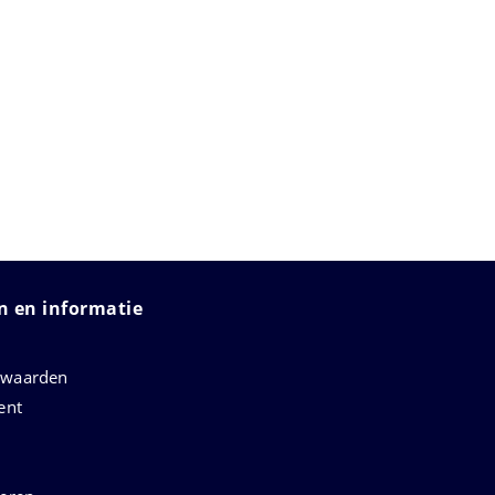
 en informatie
rwaarden
ent