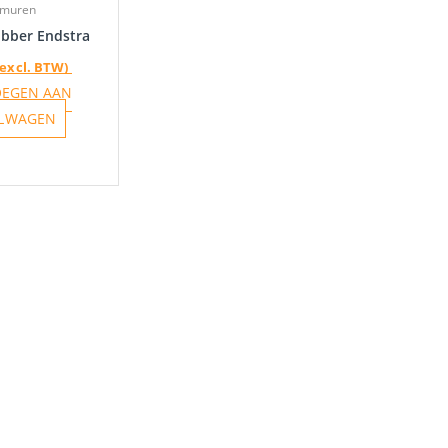
amuren
bber Endstra
(excl. BTW)
OEGEN AAN
LWAGEN