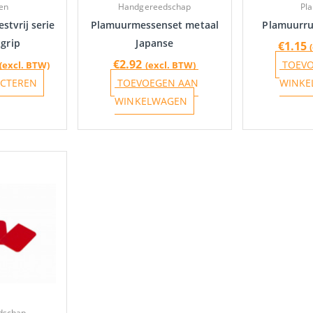
en
Handgereedschap
Pl
worden
tvrij serie
Plamuurmessenset metaal
Plamuurru
op
tgrip
Japanse
€
1.15
de
€
2.92
TOEV
(excl. BTW)
(excl. BTW)
productpagina
ECTEREN
TOEVOEGEN AAN
WINKE
WINKELWAGEN
dschap