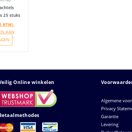
achtels
s 25 stuks
l. BTW)
EN AAN
AGEN
Veilig Online winkelen
Voorwaarden
Algemene voo
Privacy Statem
Betaalmethodes
Garantie
Levering