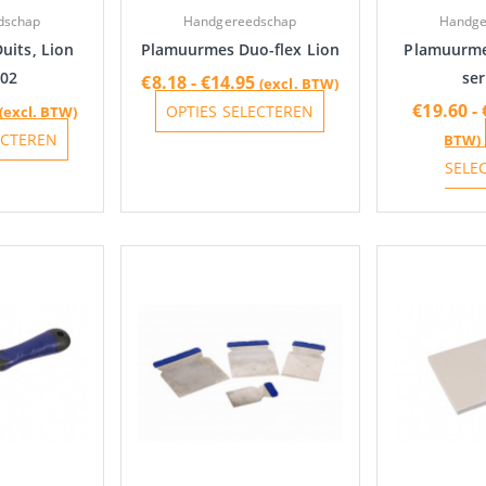
gekozen
gekozen
dschap
Handgereedschap
Handge
worden
worden
uits, Lion
Plamuurmes Duo-flex Lion
Plamuurme
op
op
502
ser
€
8.18
-
€
14.95
(excl. BTW)
de
de
€
19.60
-
OPTIES SELECTEREN
(excl. BTW)
productpagina
productpagina
ECTEREN
BTW)
SELE
Prijsklasse:
Dit
€4.97
product
tot
heeft
€7.83
meerdere
variaties.
Deze
optie
kan
gekozen