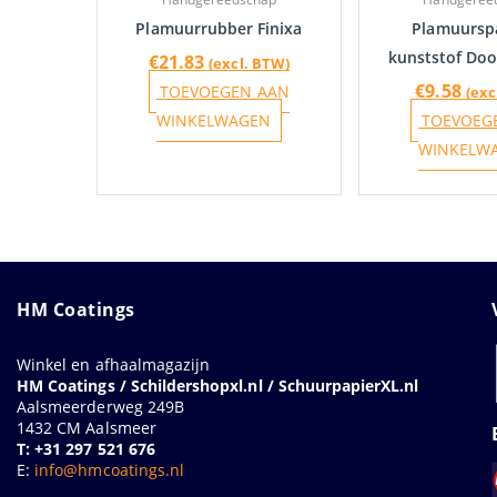
Plamuurrubber Finixa
Plamuursp
kunststof Doo
€
21.83
(excl. BTW)
€
9.58
TOEVOEGEN AAN
(exc
WINKELWAGEN
TOEVOEG
WINKELW
HM Coatings
Winkel en afhaalmagazijn
HM Coatings / Schildershopxl.nl / SchuurpapierXL.nl
Aalsmeerderweg 249B
1432 CM Aalsmeer
T: +31 297 521 676
E:
info@hmcoatings.nl