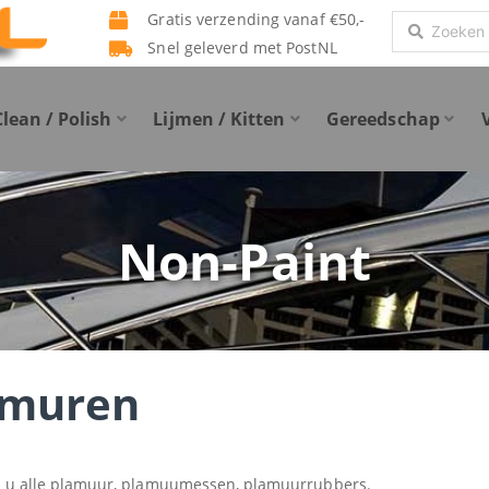
Gratis verzending vanaf €50,-
Search
Snel geleverd met PostNL
...
Clean / Polish
Lijmen / Kitten
Gereedschap
Non-Paint
amuren
t u alle plamuur, plamuumessen, plamuurrubbers.