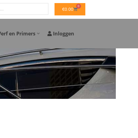
0
WINKELWAGEN
€
0.00
Verf en Primers
Inloggen