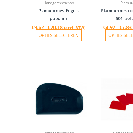
Handgereedschap
Plamur
worden
Plamuurmes Engels
Plamuurmes roes
op
populair
501, sof
de
€
9.62
-
€
20.18
€
4.97
-
€
7.83
(excl. BTW)
productpagina
OPTIES SELECTEREN
OPTIES SEL
Handgereedschap
Handgeree