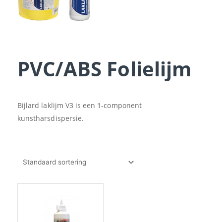
PVC/ABS Folielijm
Bijlard laklijm V3 is een 1-component
kunstharsdispersie.
Prijsklasse:
Dit
€11.70
product
tot
heeft
€205.24