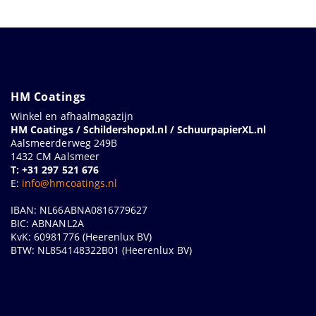
HM Coatings
Winkel en afhaalmagazijn
HM Coatings / Schildershopxl.nl / SchuurpapierXL.nl
Aalsmeerderweg 249B
1432 CM Aalsmeer
T: +31 297 521 676
E:
info@hmcoatings.nl
IBAN: NL66ABNA0816779627
BIC: ABNANL2A
KvK: 60981776 (Heerenlux BV)
BTW: NL854148322B01 (Heerenlux BV)