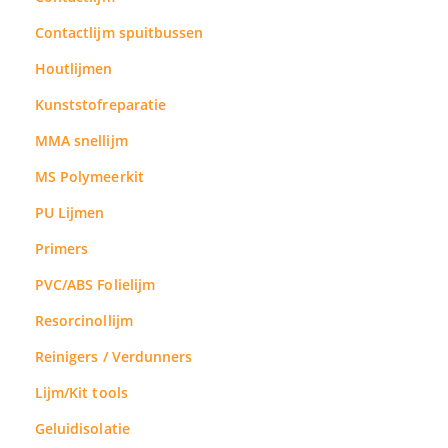
Contactlijm spuitbussen
Houtlijmen
Kunststofreparatie
MMA snellijm
MS Polymeerkit
PU Lijmen
Primers
PVC/ABS Folielijm
Resorcinollijm
Reinigers / Verdunners
Lijm/Kit tools
Geluidisolatie