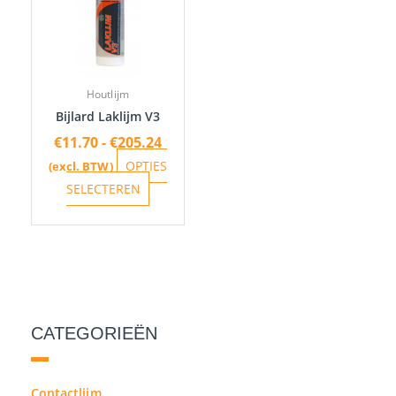
meerdere
variaties.
Deze
optie
Houtlijm
kan
Bijlard Laklijm V3
gekozen
€
11.70
-
€
205.24
worden
OPTIES
(excl. BTW)
op
SELECTEREN
de
productpagina
CATEGORIEËN
Contactlijm