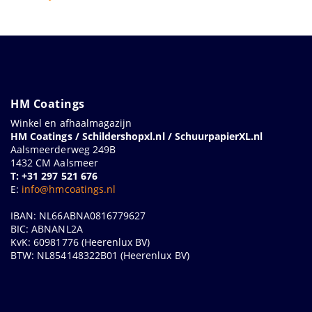
HM Coatings
Winkel en afhaalmagazijn
HM Coatings / Schildershopxl.nl / SchuurpapierXL.nl
Aalsmeerderweg 249B
1432 CM Aalsmeer
T: +31 297 521 676
E:
info@hmcoatings.nl
IBAN: NL66ABNA0816779627
BIC: ABNANL2A
KvK: 60981776 (Heerenlux BV)
BTW: NL854148322B01 (Heerenlux BV)