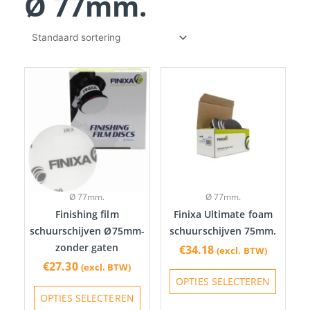
Ø 77mm.
Dit
Dit
product
produc
heeft
heeft
meerdere
meerde
variaties.
variatie
Deze
Deze
optie
optie
Ø 77mm.
Ø 77mm.
kan
kan
Finishing film
Finixa Ultimate foam
gekozen
gekoze
schuurschijven Ø75mm-
schuurschijven 75mm.
worden
worde
zonder gaten
€
34.18
(excl. BTW)
op
op
€
27.30
(excl. BTW)
de
de
OPTIES SELECTEREN
productpagina
produc
OPTIES SELECTEREN