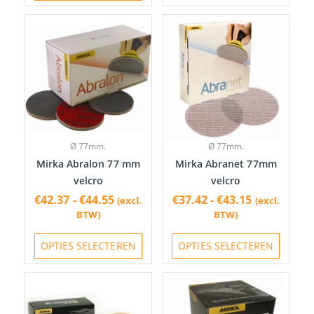
Prijsklasse:
Prijsklasse
Dit
Dit
€42.37
€37.42
product
produc
tot
tot
heeft
heeft
€44.55
€43.15
meerdere
meerde
variaties.
variatie
Deze
Deze
optie
optie
Ø 77mm.
Ø 77mm.
kan
kan
Mirka Abralon 77 mm
Mirka Abranet 77mm
gekozen
gekoze
velcro
velcro
worden
worde
€
42.37
-
€
44.55
€
37.42
-
€
43.15
(excl.
(excl.
op
op
BTW)
BTW)
de
de
productpagina
produc
OPTIES SELECTEREN
OPTIES SELECTEREN
Prijsklasse:
Prijsklasse
Dit
Dit
€15.61
€15.61
product
produc
tot
tot