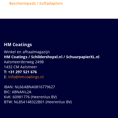
Beschermpads / Softadapters
HM Coatings
Winkel en afhaalmagazijn
HM Coatings / Schildershopxl.nl / SchuurpapierXL.nl
Aalsmeerderweg 249B
1432 CM Aalsmeer
T: +31 297 521 676
E:
info@hmcoatings.nl
IBAN: NL66ABNA0816779627
BIC: ABNANL2A
KvK: 60981776 (Heerenlux BV)
BTW: NL854148322B01 (Heerenlux BV)