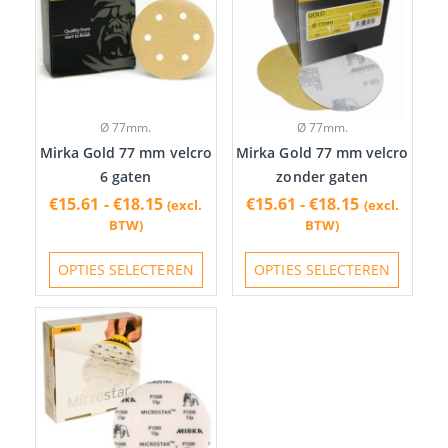
heeft
heeft
€18.15
€18.15
meerdere
meerde
variaties.
variatie
Deze
Deze
optie
optie
Ø 77mm.
Ø 77mm.
kan
kan
Mirka Gold 77 mm velcro
Mirka Gold 77 mm velcro
gekozen
gekoze
6 gaten
zonder gaten
worden
worde
€
15.61
-
€
18.15
€
15.61
-
€
18.15
(excl.
(excl.
op
op
BTW)
BTW)
de
de
productpagina
produc
OPTIES SELECTEREN
OPTIES SELECTEREN
Prijsklasse:
Dit
€34.72
product
tot
heeft
€36.05
meerdere
variaties.