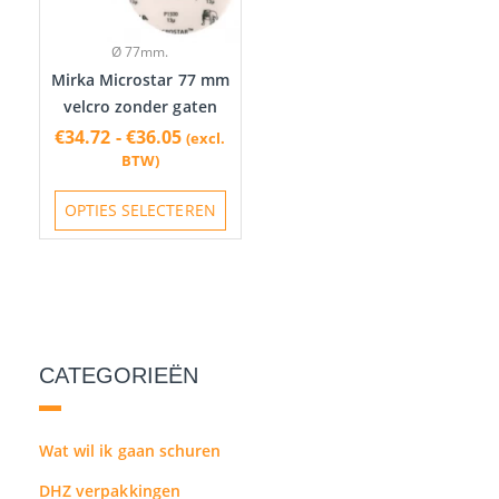
Deze
optie
Ø 77mm.
kan
Mirka Microstar 77 mm
gekozen
velcro zonder gaten
worden
€
34.72
-
€
36.05
(excl.
op
BTW)
de
productpagina
OPTIES SELECTEREN
CATEGORIEËN
Wat wil ik gaan schuren
DHZ verpakkingen