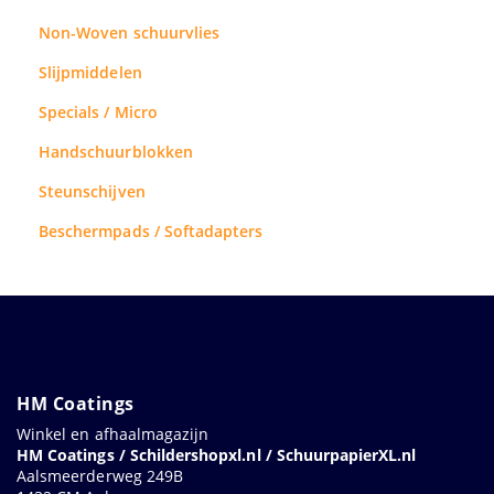
Non-Woven schuurvlies
Slijpmiddelen
Specials / Micro
Handschuurblokken
Steunschijven
Beschermpads / Softadapters
HM Coatings
Winkel en afhaalmagazijn
HM Coatings / Schildershopxl.nl / SchuurpapierXL.nl
Aalsmeerderweg 249B