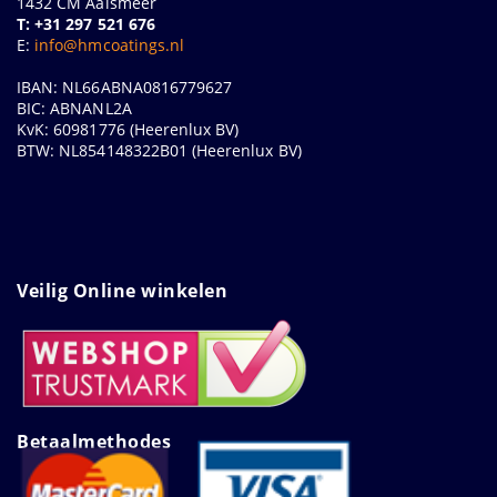
1432 CM Aalsmeer
T: +31 297 521 676
E:
info@hmcoatings.nl
IBAN: NL66ABNA0816779627
BIC: ABNANL2A
KvK: 60981776 (Heerenlux BV)
BTW: NL854148322B01 (Heerenlux BV)
Veilig Online winkelen
Betaalmethodes