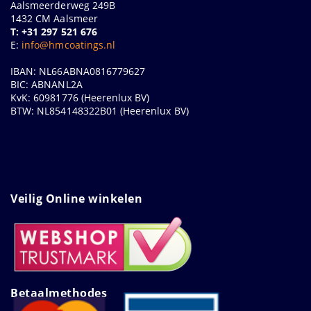
Aalsmeerderweg 249B
1432 CM Aalsmeer
T: +31 297 521 676
E:
info@hmcoatings.nl
IBAN: NL66ABNA0816779627
BIC: ABNANL2A
KvK: 60981776 (Heerenlux BV)
BTW: NL854148322B01 (Heerenlux BV)
Veilig Online winkelen
Betaalmethodes