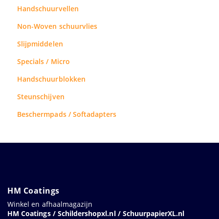
Handschuurvellen
Non-Woven schuurvlies
Slijpmiddelen
Specials / Micro
Handschuurblokken
Steunschijven
Beschermpads / Softadapters
HM Coatings
Winkel en afhaalmagazijn
HM Coatings / Schildershopxl.nl / SchuurpapierXL.nl