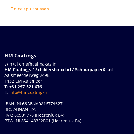
Finixa spuitbussen
HM Coatings
Winkel en afhaalmagazijn
HM Coatings / Schildershopxl.nl / SchuurpapierXL.nl
Aalsmeerderweg 249B
1432 CM Aalsmeer
T: +31 297 521 676
E:
info@hmcoatings.nl
IBAN: NL66ABNA0816779627
BIC: ABNANL2A
KvK: 60981776 (Heerenlux BV)
BTW: NL854148322B01 (Heerenlux BV)