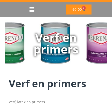
Ga
Main
0
naar
WINKELWAGEN
€
0.00
de
Menu
inhoud
Verf en
primers
Verf en primers
Verf, latex en primers