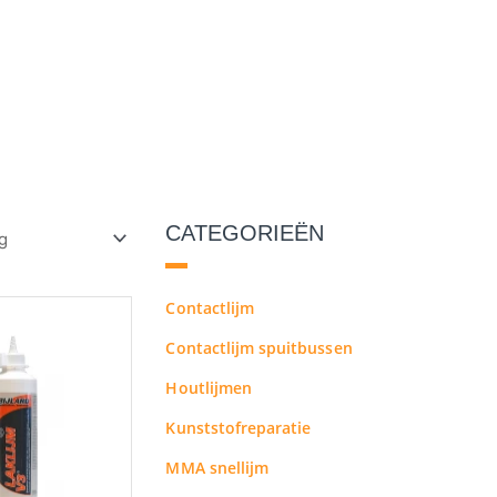
CATEGORIEËN
Prijsklasse:
Contactlijm
Dit
€11.70
product
Contactlijm spuitbussen
tot
heeft
€205.24
Houtlijmen
meerdere
variaties.
Kunststofreparatie
Deze
MMA snellijm
optie