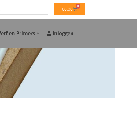
0
WINKELWAGEN
€
0.00
Verf en Primers
Inloggen