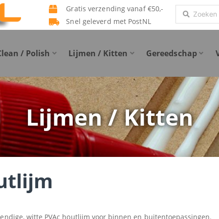
Gratis verzending vanaf €50,-
Search
Snel geleverd met PostNL
...
Clean / Polish
Lijmen / Kitten
Gereedschap
Lijmen / Kitten
tlijm
endige, witte PVAc houtlijm voor binnen en buitentoepassingen.