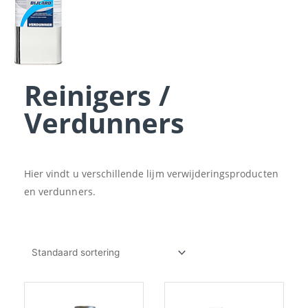
Reinigers /
Verdunners
Hier vindt u verschillende lijm verwijderingsproducten
en verdunners.
Prijsklasse:
Dit
€11.45