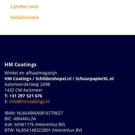
Lijm/Kit tools
Geluidisolatie
HM Coatings
Winkel en afhaalmagazijn
HM Coatings / Schildershopxl.nl / SchuurpapierXL.nl
Aalsmeerderweg 249B
1432 CM Aalsmeer
T: +31 297 521 676
E:
info@hmcoatings.nl
IBAN: NL66ABNA0816779627
BIC: ABNANL2A
KvK: 60981776 (Heerenlux BV)
BTW: NL854148322B01 (Heerenlux BV)