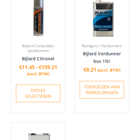
product
tot
heeft
€159.21
meerdere
variaties.
Deze
optie
Bijlard Contactlijm
Reinigers / Verdunners
kan
spuitbussen
Bijlard Verdunner
gekozen
Bijlard Citronel
bus 1ltr
worden
€
11.45
-
€
159.21
€
8.21
(excl. BTW)
op
(excl. BTW)
de
TOEVOEGEN AAN
productpagina
OPTIES
WINKELWAGEN
SELECTEREN