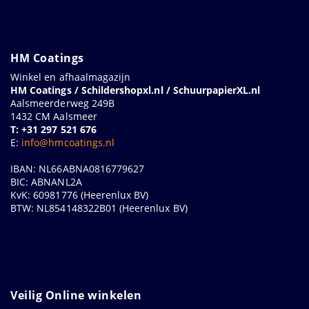
HM Coatings
Winkel en afhaalmagazijn
HM Coatings / Schildershopxl.nl / SchuurpapierXL.nl
Aalsmeerderweg 249B
1432 CM Aalsmeer
T: +31 297 521 676
E:
info@hmcoatings.nl
IBAN: NL66ABNA0816779627
BIC: ABNANL2A
KvK: 60981776 (Heerenlux BV)
BTW: NL854148322B01 (Heerenlux BV)
Veilig Online winkelen