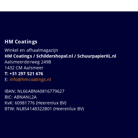
HM Coatings
Winkel en afhaalmagazijn
HM Coatings / Schildershopxl.nl / SchuurpapierXL.nl
Aalsmeerderweg 249B
1432 CM Aalsmeer
T: +31 297 521 676
E:
info@hmcoatings.nl
IBAN: NL66ABNA0816779627
BIC: ABNANL2A
KvK: 60981776 (Heerenlux BV)
BTW: NL854148322B01 (Heerenlux BV)