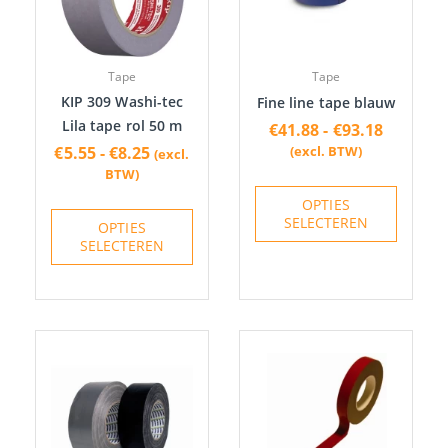
variaties.
variatie
Deze
Deze
optie
optie
Tape
Tape
kan
kan
KIP 309 Washi-tec
Fine line tape blauw
gekozen
gekoze
Lila tape rol 50 m
€
41.88
-
€
93.18
worden
worden
€
5.55
-
€
8.25
(excl. BTW)
(excl.
op
op
BTW)
de
de
OPTIES
productpagina
produc
SELECTEREN
OPTIES
SELECTEREN
Prijsklas
Dit
Dit
€5.04
product
produc
tot
heeft
heeft
€26.38
meerdere
meerde
variaties.
variatie