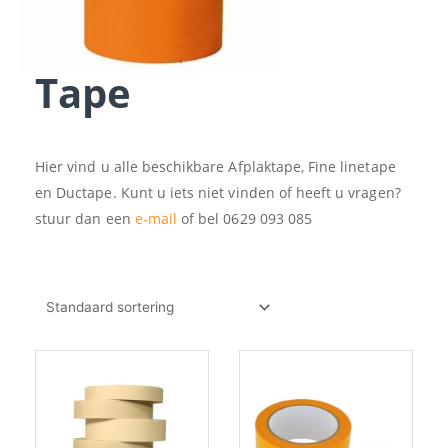
Tape
Hier vind u alle beschikbare Afplaktape, Fine linetape
en Ductape. Kunt u iets niet vinden of heeft u vragen?
stuur dan een
e-mail
of bel 0629 093 085
Prijsklasse:
Prijsklasse:
Dit
Dit
€64.24
€2.38
product
produc
tot
tot
heeft
heeft
€84.28
€4.40
meerdere
meerde