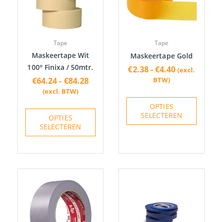
variaties.
variatie
Deze
Deze
optie
optie
Tape
Tape
kan
kan
Maskeertape Wit
Maskeertape Gold
gekozen
gekoze
100° Finixa / 50mtr.
€
2.38
-
€
4.40
(excl.
worden
worden
€
64.24
-
€
84.28
BTW)
op
op
(excl. BTW)
de
de
OPTIES
productpagina
produc
SELECTEREN
OPTIES
SELECTEREN
Prijsklasse:
Prijskla
Dit
Dit
€5.55
€41.88
product
produc
tot
tot
heeft
heeft
€8.25
€93.18
meerdere
meerde