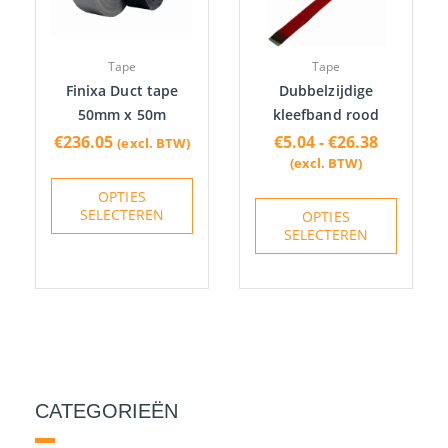
Deze
Deze
optie
optie
Tape
Tape
kan
kan
Finixa Duct tape
Dubbelzijdige
gekozen
gekoze
50mm x 50m
kleefband rood
worden
worden
€
236.05
€
5.04
-
€
26.38
(excl. BTW)
op
op
(excl. BTW)
de
de
OPTIES
productpagina
produc
SELECTEREN
OPTIES
SELECTEREN
CATEGORIEËN