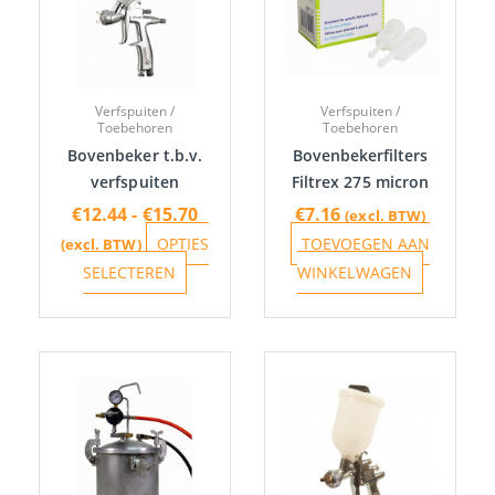
meerdere
variaties.
Deze
optie
Verfspuiten /
Verfspuiten /
kan
Toebehoren
Toebehoren
gekozen
Bovenbeker t.b.v.
Bovenbekerfilters
worden
verfspuiten
Filtrex 275 micron
op
€
12.44
-
€
15.70
€
7.16
(excl. BTW)
de
OPTIES
TOEVOEGEN AAN
(excl. BTW)
productpagina
SELECTEREN
WINKELWAGEN
Dit
product
heeft
meerdere
variaties.