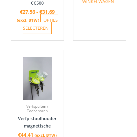
WINKELWAGEN
CC500
de
€
27.56
-
€
31.69
productpagina
OPTIES
(excl. BTW)
SELECTEREN
Verfspuiten /
Toebehoren
Verfpistoolhouder
magnetische
€
44.41
(excl. BTW)