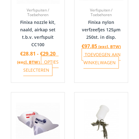
optie
Verfspuiten /
Verfspuiten /
kan
Toebehoren
Toebehoren
gekozen
Finixa nozzle kit,
Finixa nylon
worden
naald, airkap set
verfzeefjes 125µm
t.b.v. verfspuit
250st. in disp.
op
CC100
de
€
97.85
(excl. BTW)
€
28.81
-
€
29.20
productpagina
TOEVOEGEN AAN
OPTIES
(excl. BTW)
WINKELWAGEN
SELECTEREN