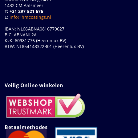
1432 CM Aalsmeer
T: +31 297 521 676
E:
info@hmcoatings.nl
IBAN: NL66ABNA0816779627
BIC: ABNANL2A
KvK: 60981776 (Heerenlux BV)
BTW: NL854148322B01 (Heerenlux BV)
Veilig Online winkelen
Betaalmethodes