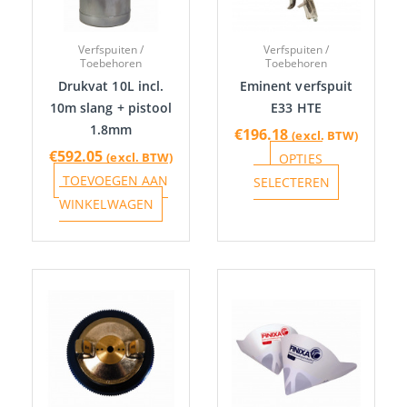
Deze
optie
Verfspuiten /
Verfspuiten /
kan
Toebehoren
Toebehoren
gekozen
Drukvat 10L incl.
Eminent verfspuit
worden
10m slang + pistool
E33 HTE
1.8mm
op
€
196.18
(excl. BTW)
de
€
592.05
(excl. BTW)
OPTIES
productpa
TOEVOEGEN AAN
SELECTEREN
WINKELWAGEN
Prijsklasse:
Dit
€28.81
product
tot
heeft
€29.20
meerdere
variaties.
Deze