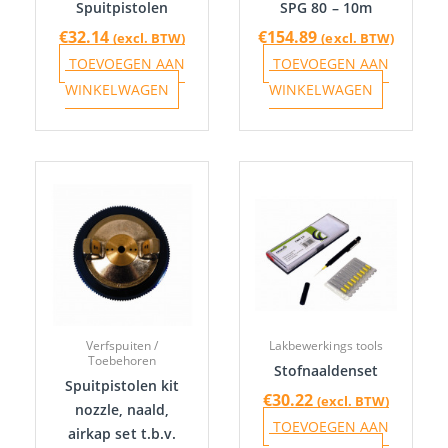
Spuitpistolen
SPG 80 – 10m
€
32.14
€
154.89
(excl. BTW)
(excl. BTW)
TOEVOEGEN AAN
TOEVOEGEN AAN
WINKELWAGEN
WINKELWAGEN
Prijsklasse:
Dit
€27.56
product
tot
heeft
€31.69
meerdere
variaties.
Deze
optie
Verfspuiten /
Lakbewerkings tools
kan
Toebehoren
Stofnaaldenset
gekozen
Spuitpistolen kit
€
30.22
(excl. BTW)
worden
nozzle, naald,
TOEVOEGEN AAN
airkap set t.b.v.
op