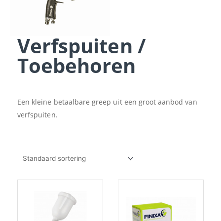
Verfspuiten /
Toebehoren
Een kleine betaalbare greep uit een groot aanbod van
verfspuiten.
Prijsklasse:
Dit
€12.44
product
tot
heeft
€15.70