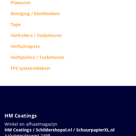
Plamuren
Reiniging / Kleefdoeken
Tape
Verfrollers / Toebehoren
Verfschrapers
Verfspuiten / Toebehoren
FPS systeemdeksel
HM Coatings
Winkel en afhaalmagazijn
HM Coatings / Schildershopxl.nl / SchuurpapierXL.nl
Aalsmeerderweg 249B