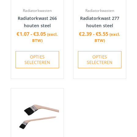
optie
optie
Radiatorkwasten
Radiatorkwasten
kan
kan
Radiatorkwast 266
Radiatorkwast 277
gekozen
gekoze
houten steel
houten steel
worden
worden
€
1.07
-
€
3.05
€
2.39
-
€
5.55
(excl.
(excl.
op
op
BTW)
BTW)
de
de
productpagina
produc
OPTIES
OPTIES
SELECTEREN
SELECTEREN
Prijsklasse:
Dit
€2.47
product
tot
heeft
€4.07
meerdere
variaties.
Deze