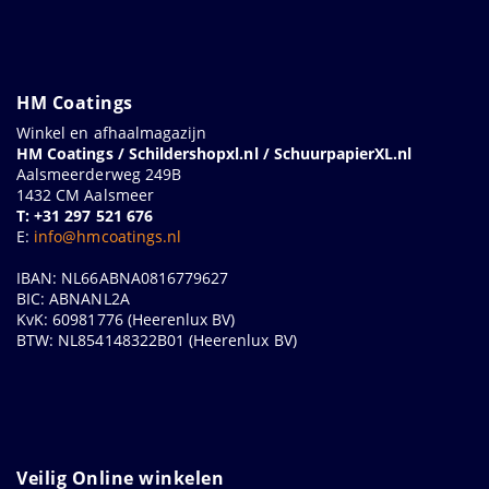
HM Coatings
Winkel en afhaalmagazijn
HM Coatings / Schildershopxl.nl / SchuurpapierXL.nl
Aalsmeerderweg 249B
1432 CM Aalsmeer
T: +31 297 521 676
E:
info@hmcoatings.nl
IBAN: NL66ABNA0816779627
BIC: ABNANL2A
KvK: 60981776 (Heerenlux BV)
BTW: NL854148322B01 (Heerenlux BV)
Veilig Online winkelen