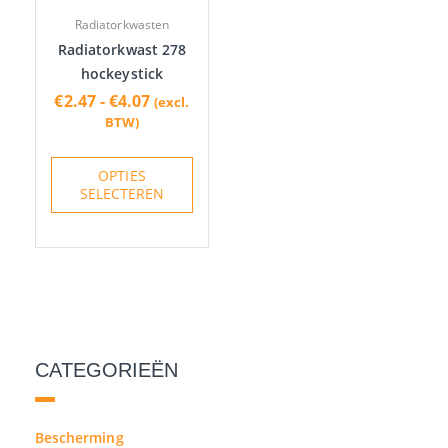
optie
Radiatorkwasten
kan
Radiatorkwast 278
gekozen
hockeystick
worden
€
2.47
-
€
4.07
(excl.
op
BTW)
de
productpagina
OPTIES
SELECTEREN
CATEGORIEËN
Bescherming