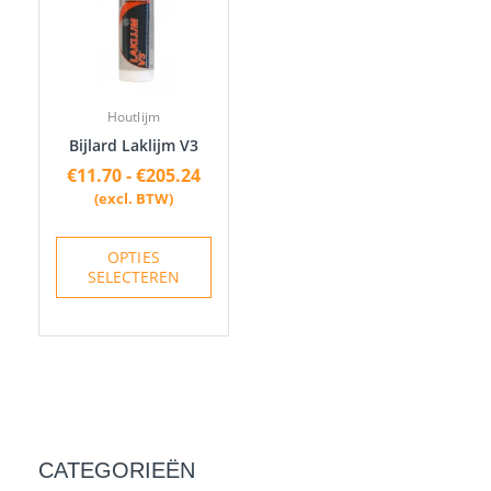
meerdere
variaties.
Deze
optie
Houtlijm
kan
Bijlard Laklijm V3
gekozen
€
11.70
-
€
205.24
worden
(excl. BTW)
op
de
OPTIES
productpagina
SELECTEREN
CATEGORIEËN