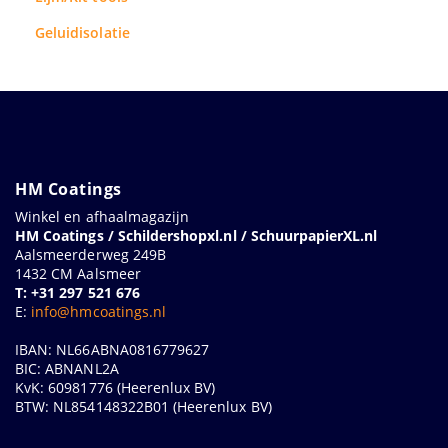
Geluidisolatie
HM Coatings
Winkel en afhaalmagazijn
HM Coatings / Schildershopxl.nl / SchuurpapierXL.nl
Aalsmeerderweg 249B
1432 CM Aalsmeer
T: +31 297 521 676
E:
info@hmcoatings.nl
IBAN: NL66ABNA0816779627
BIC: ABNANL2A
KvK: 60981776 (Heerenlux BV)
BTW: NL854148322B01 (Heerenlux BV)