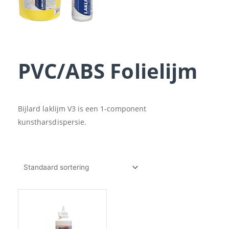
PVC/ABS Folielijm
Bijlard laklijm V3 is een 1-component
kunstharsdispersie.
Prijsklasse:
Dit
€11.70
product
tot
heeft
€205.24