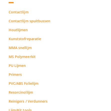
Contactlijm
Contactlijm spuitbussen
Houtlijmen
Kunststofreparatie
MMA snellijm
MS Polymeerkit
PU Lijmen
Primers
PVC/ABS Folielijm
Resorcinollijm
Reinigers / Verdunners
Lijm/Kit tools