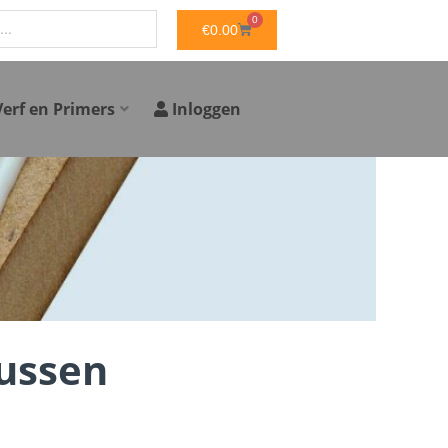
0
WINKELWAGEN
€
0.00
Verf en Primers
Inloggen
bussen