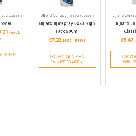
kan
gekozen
m spuitbussen
Bijlard Contactlijm spuitbussen
Bijlard Conta
worden
tronel
Bijlard lijmspray 0023 High
Bijlard L
op
Tack 500ml
Class
9.21
(excl.
de
)
€
7.22
€
6.47
(excl. BTW)
productpagina
ECTEREN
TOEVOEGEN AAN
TOEVO
WINKELWAGEN
WINK