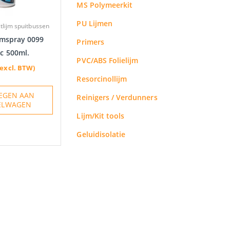
MS Polymeerkit
PU Lijmen
ctlijm spuitbussen
ijmspray 0099
Primers
ic 500ml.
PVC/ABS Folielijm
(excl. BTW)
Resorcinollijm
EGEN AAN
Reinigers / Verdunners
ELWAGEN
Lijm/Kit tools
Geluidisolatie