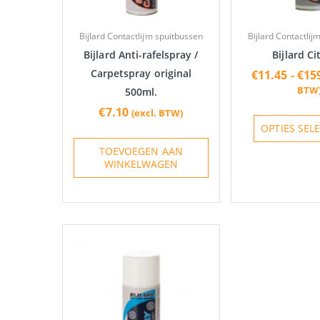
Bijlard Contactlijm spuitbussen
Bijlard Contactlij
Bijlard Anti-rafelspray /
Bijlard Ci
Carpetspray original
€
11.45
-
€
15
BTW
500ml.
€
7.10
(excl. BTW)
OPTIES SEL
TOEVOEGEN AAN
WINKELWAGEN