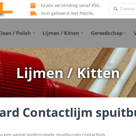
Gratis verzending vanaf €50,-
Search
Snel geleverd met PostNL
...
Clean / Polish
Lijmen / Kitten
Gereedschap
Lijmen / Kitten
lard Contactlijm spuit
 u een aantal professionele spuitbussen contactlijm.