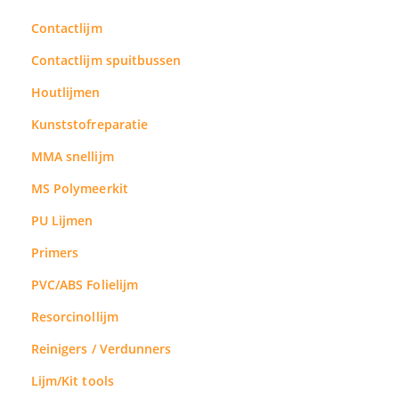
Contactlijm
Contactlijm spuitbussen
Houtlijmen
Kunststofreparatie
MMA snellijm
MS Polymeerkit
PU Lijmen
Primers
PVC/ABS Folielijm
Resorcinollijm
Reinigers / Verdunners
Lijm/Kit tools