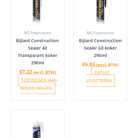
meerdere
variaties.
Deze
optie
MS Polymeerkit
MS Polymeerkit
kan
Bijlard Construction
Bijlard Construction
gekozen
Sealer 40
Sealer 60 koker
worden
Transparant koker
290ml
op
290ml
€
6.83
(excl. BTW)
de
€
7.22
(excl. BTW)
OPTIES
productpa
TOEVOEGEN AAN
SELECTEREN
WINKELWAGEN