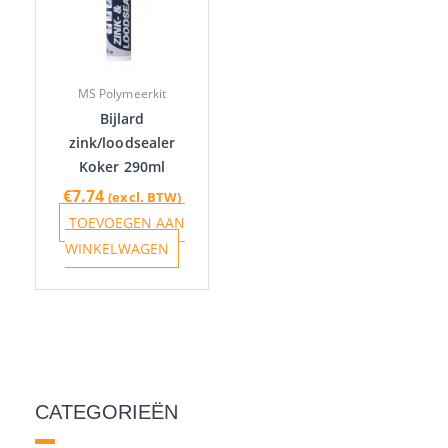
MS Polymeerkit
Bijlard
zink/loodsealer
Koker 290ml
€
7.74
(excl. BTW)
TOEVOEGEN AAN
WINKELWAGEN
CATEGORIEËN