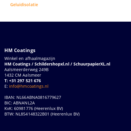
Geluidisolatie
HM Coatings
Winkel en afhaalmagazijn
HM Coatings / Schildershopxl.nl / SchuurpapierXL.nl
Aalsmeerderweg 249B
1432 CM Aalsmeer
T: +31 297 521 676
E:
info@hmcoatings.nl
IBAN: NL66ABNA0816779627
BIC: ABNANL2A
KvK: 60981776 (Heerenlux BV)
BTW: NL854148322B01 (Heerenlux BV)