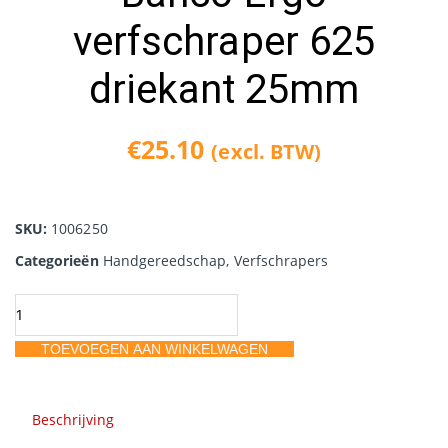
verfschraper 625
driekant 25mm
€
25.10
(excl. BTW)
SKU:
1006250
Categorieën
Handgereedschap
,
Verfschrapers
Bahco
Ergo
TOEVOEGEN AAN WINKELWAGEN
verfschraper
625
driekant
Beschrijving
25mm