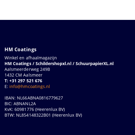
HM Coatings
Winkel en afhaalmagazijn
HM Coatings / Schildershopxl.nl / SchuurpapierXL.nl
Aalsmeerderweg 249B
1432 CM Aalsmeer
T: +31 297 521 676
E:
info@hmcoatings.nl
IBAN: NL66ABNA0816779627
BIC: ABNANL2A
KvK: 60981776 (Heerenlux BV)
BTW: NL854148322B01 (Heerenlux BV)