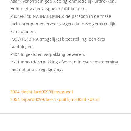
haar): verontreinigde kleding onmiddellijk uittrekken.
Huid met water afspoelen/afdouchen.
P304+P340 NA INADEMING: de persoon in de frisse
lucht brengen en ervoor zorgen dat deze gemakkelijk
kan ademen.
P308+P313 NA (mogelijke) blootstelling: een arts
raadplegen.
P404 In gesloten verpakking bewaren.
P501 Inhoud/verpakking afvoeren in overeenstemming
met nationale regelgeving.
3064_docbijlard0099lijmspraynl
3064_bijlard0099classicspuitlijm500ml-sds-nl