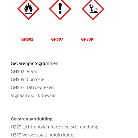
GHS02 GHS07 GHS09
Gevarenpictogrammen:
GHS02: Vlam
GHS05: Corrosie
GHS07: Uitroepteken
Signaalwoord: Gevaar
Gevarenaanduiding:
H225 Licht ontvlambare vloeistof en damp.
H315 Veroorzaakt huidirritatie.