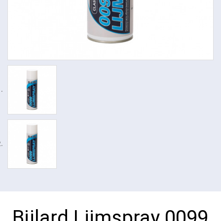
Bijlard Lijmspray 0099