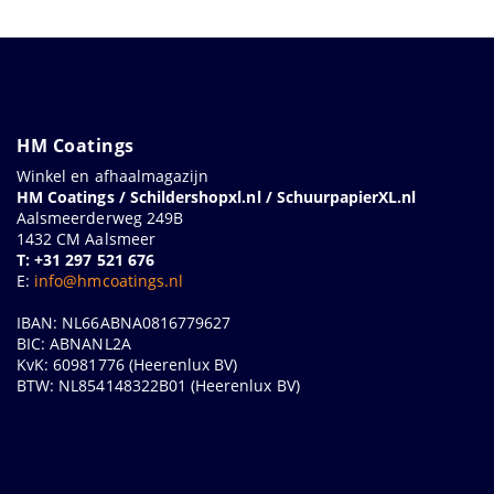
HM Coatings
Winkel en afhaalmagazijn
HM Coatings / Schildershopxl.nl / SchuurpapierXL.nl
Aalsmeerderweg 249B
1432 CM Aalsmeer
T: +31 297 521 676
E:
info@hmcoatings.nl
IBAN: NL66ABNA0816779627
BIC: ABNANL2A
KvK: 60981776 (Heerenlux BV)
BTW: NL854148322B01 (Heerenlux BV)