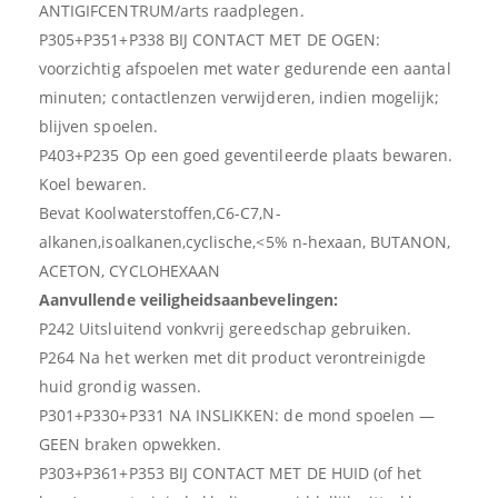
ANTIGIFCENTRUM/arts raadplegen.
P305+P351+P338 BIJ CONTACT MET DE OGEN:
voorzichtig afspoelen met water gedurende een aantal
minuten; contactlenzen verwijderen, indien mogelijk;
blijven spoelen.
P403+P235 Op een goed geventileerde plaats bewaren.
Koel bewaren.
Bevat Koolwaterstoffen,C6-C7,N-
alkanen,isoalkanen,cyclische,<5% n-hexaan, BUTANON,
ACETON, CYCLOHEXAAN
Aanvullende veiligheidsaanbevelingen:
P242 Uitsluitend vonkvrij gereedschap gebruiken.
P264 Na het werken met dit product verontreinigde
huid grondig wassen.
P301+P330+P331 NA INSLIKKEN: de mond spoelen —
GEEN braken opwekken.
P303+P361+P353 BIJ CONTACT MET DE HUID (of het