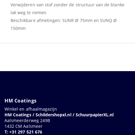
Verwijderen van stof zonder de structuur van de blanke
lak weg te nemen
Beschikbare afmetingen: SUNR Ø 75mm en SUNQ Ø
150mm
HM Coatings
Winkel en afhaalmagazijn
HM Coatings / Schildershopxl.nl / SchuurpapierXL.nl
Aalsmeerderweg 249B
1432 CM Aalsmeer
T: +31 297 521 676