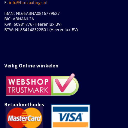
E:
info@hmcoatings.nl
IBAN: NL66ABNA0816779627
BIC: ABNANL2A
KvK: 60981776 (Heerenlux BV)
BTW: NL854148322B01 (Heerenlux BV)
Veilig Online winkelen
Betaalmethodes