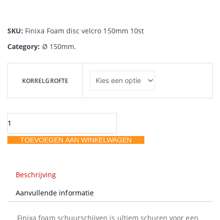
SKU:
Finixa Foam disc velcro 150mm 10st
Category:
Ø 150mm.
Finixa
Foam
KORRELGROFTE
disc
velcro
150mm
10st
TOEVOEGEN AAN WINKELWAGEN
aantal
Beschrijving
Aanvullende informatie
Finixa foam schuurschijven is ultiem schuren voor een