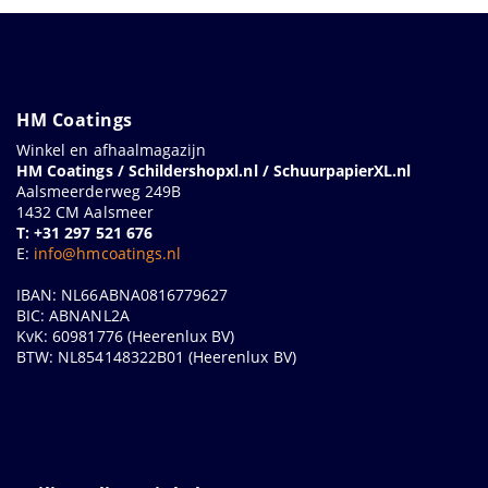
HM Coatings
Winkel en afhaalmagazijn
HM Coatings / Schildershopxl.nl / SchuurpapierXL.nl
Aalsmeerderweg 249B
1432 CM Aalsmeer
T: +31 297 521 676
E:
info@hmcoatings.nl
IBAN: NL66ABNA0816779627
BIC: ABNANL2A
KvK: 60981776 (Heerenlux BV)
BTW: NL854148322B01 (Heerenlux BV)