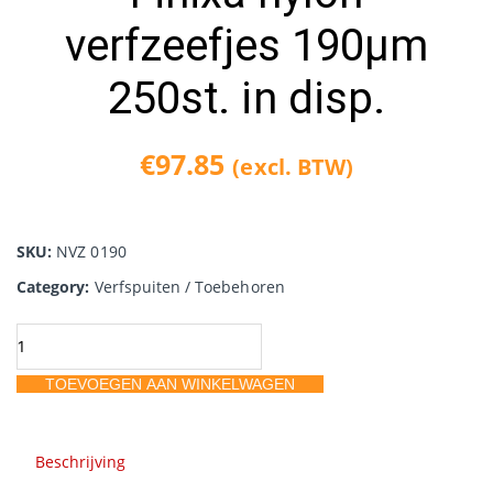
verfzeefjes 190µm
250st. in disp.
€
97.85
(excl. BTW)
SKU:
NVZ 0190
Category:
Verfspuiten / Toebehoren
Finixa
nylon
TOEVOEGEN AAN WINKELWAGEN
verfzeefjes
190µm
250st.
Beschrijving
in