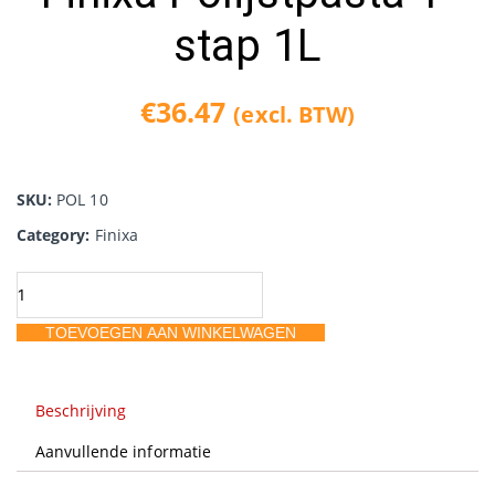
stap 1L
€
36.47
(excl. BTW)
SKU:
POL 10
Category:
Finixa
Finixa
Polijstpasta
TOEVOEGEN AAN WINKELWAGEN
1-
stap
1L
Beschrijving
aantal
Aanvullende informatie