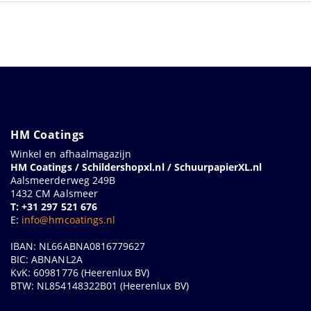
HM Coatings
Winkel en afhaalmagazijn
HM Coatings / Schildershopxl.nl / SchuurpapierXL.nl
Aalsmeerderweg 249B
1432 CM Aalsmeer
T: +31 297 521 676
E:
info@hmcoatings.nl
IBAN: NL66ABNA0816779627
BIC: ABNANL2A
KvK: 60981776 (Heerenlux BV)
BTW: NL854148322B01 (Heerenlux BV)