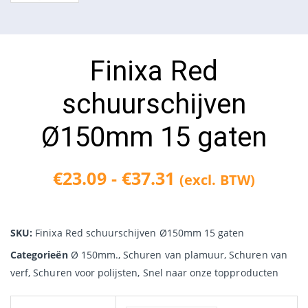
Finixa Red
schuurschijven
Ø150mm 15 gaten
€
23.09
-
€
37.31
(excl. BTW)
Prijsklasse:
€23.09
SKU:
Finixa Red schuurschijven Ø150mm 15 gaten
tot
Categorieën
Ø 150mm.
,
Schuren van plamuur
,
Schuren van
verf
,
Schuren voor polijsten
,
Snel naar onze topproducten
€37.31
Finixa