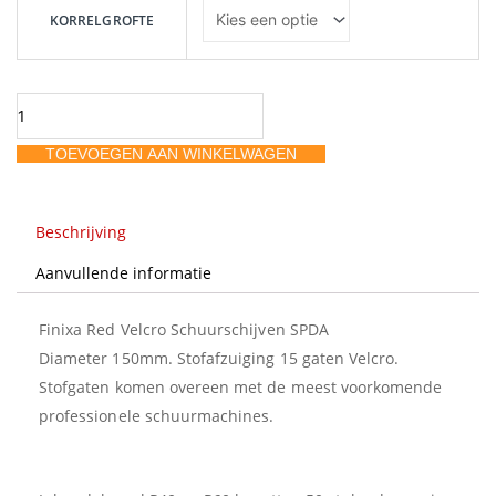
Red
KORRELGROFTE
schuurschijven
Ø150mm
15
gaten
TOEVOEGEN AAN WINKELWAGEN
aantal
Beschrijving
Aanvullende informatie
Finixa Red Velcro Schuurschijven SPDA
Diameter 150mm. Stofafzuiging 15 gaten Velcro.
Stofgaten komen overeen met de meest voorkomende
professionele schuurmachines.