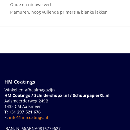
Oude en nieuwe verf
Plamuren, hoog vullende primers & blanke lakken
HM Coatings
Winkel en afhaalmagazijn
HM Coatings / Schildershopxl.nl / SchuurpapierXL.nl
Aalsmeerderweg 249B
1432 CM Aalsmeer
T: +31 297 521 676
E:
info@hmcoatings.nl
IBAN: NL66ABNA0816779627