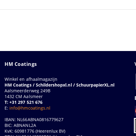
HM Coatings
Winkel en afhaalmagazijn
HM Coatings / Schildershopxl.nl / SchuurpapierXL.nl
Aalsmeerderweg 249B
1432 CM Aalsmeer
T: +31 297 521 676
E:
info@hmcoatings.nl
IBAN: NL66ABNA0816779627
BIC: ABNANL2A
KvK: 60981776 (Heerenlux BV)