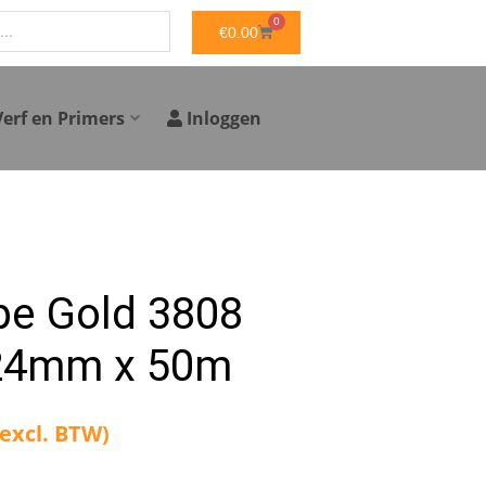
0
WINKELWAGEN
€
0.00
Verf en Primers
Inloggen
pe Gold 3808
24mm x 50m
(excl. BTW)