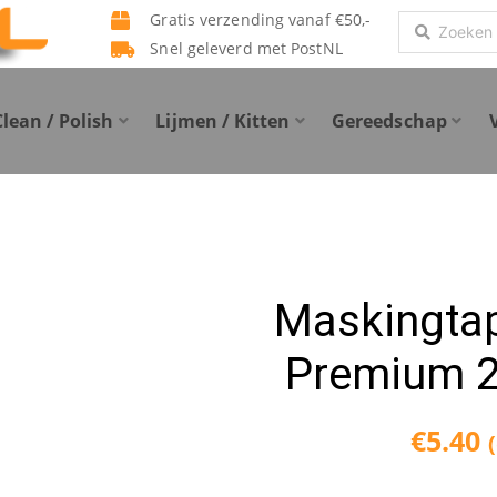
Gratis verzending vanaf €50,-
Search
Snel geleverd met PostNL
...
Clean / Polish
Lijmen / Kitten
Gereedschap
Maskingta
Premium 
€
5.40