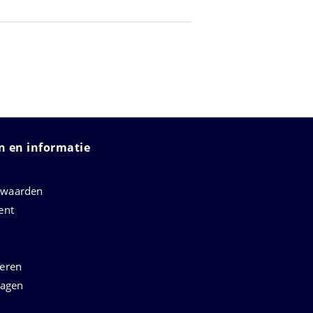
 en informatie
rwaarden
ent
neren
ragen