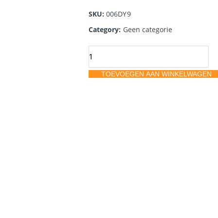
SKU:
006DY9
Category:
Geen categorie
Maskingtape
Gold
TOEVOEGEN AAN WINKELWAGEN
3808
Premium
24mm
x
50m
aantal