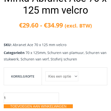
125 mm velcro
€
29.60
-
€
34.99
(excl. BTW)
Prijsklasse:
€29.60
SKU:
Abranet Ace 70 x 125 mm velcro
tot
Categorieën
70 x 125mm
,
Schuren van plamuur
,
Schuren van
stukwerk
,
Schuren van verf
,
Stofvrij schuren
€34.99
Mirka
Abranet
KORRELGROFTE
Ace
70
x
125
TOEVOEGEN AAN WINKELWAGEN
mm