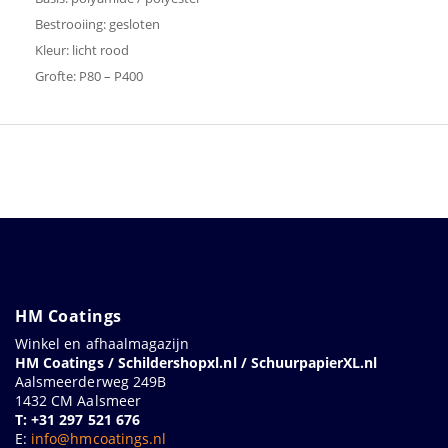
Bestrooiing: gesloten
Kleur: licht rood
Grofte: P80 – P400
HM Coatings
Winkel en afhaalmagazijn
HM Coatings / Schildershopxl.nl / SchuurpapierXL.nl
Aalsmeerderweg 249B
1432 CM Aalsmeer
T: +31 297 521 676
E:
info@hmcoatings.nl