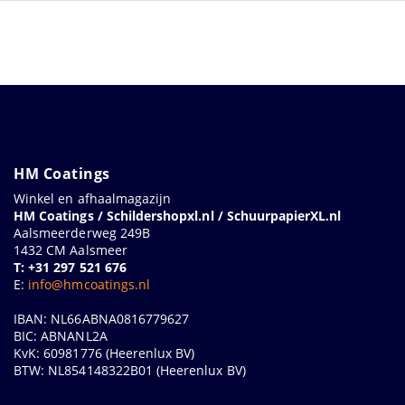
HM Coatings
Winkel en afhaalmagazijn
HM Coatings / Schildershopxl.nl / SchuurpapierXL.nl
Aalsmeerderweg 249B
1432 CM Aalsmeer
T: +31 297 521 676
E:
info@hmcoatings.nl
IBAN: NL66ABNA0816779627
BIC: ABNANL2A
KvK: 60981776 (Heerenlux BV)
BTW: NL854148322B01 (Heerenlux BV)