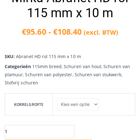
115 mm x 10 m
€
95.60
-
€
108.40
(excl. BTW)
Prijsklasse:
€95.60
SKU:
Abranet HD rol 115 mm x 10 m
tot
Categorieën
115mm breed
,
Schuren van hout
,
Schuren van
plamuur
,
Schuren van polyester
,
Schuren van stukwerk
€108.40
,
Stofvrij schuren
Mirka
Abranet
KORRELGROFTE
HD
rol
115
mm