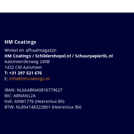
HM Coatings
Winkel en afhaalmagazijn
HM Coatings / Schildershopxl.nl / SchuurpapierXL.nl
Aalsmeerderweg 249B
1432 CM Aalsmeer
T: +31 297 521 676
E:
info@hmcoatings.nl
IBAN: NL66ABNA0816779627
BIC: ABNANL2A
KvK: 60981776 (Heerenlux BV)
BTW: NL854148322B01 (Heerenlux BV)