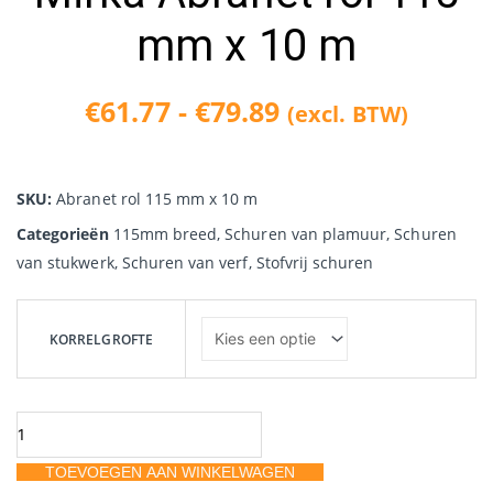
mm x 10 m
€
61.77
-
€
79.89
(excl. BTW)
Prijsklasse:
€61.77
SKU:
Abranet rol 115 mm x 10 m
tot
Categorieën
115mm breed
,
Schuren van plamuur
,
Schuren
van stukwerk
,
Schuren van verf
,
Stofvrij schuren
€79.89
Mirka
Abranet
KORRELGROFTE
rol
115
mm
x
TOEVOEGEN AAN WINKELWAGEN
10