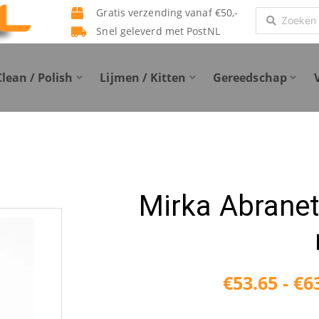
Gratis verzending vanaf €50,-
Search
Snel geleverd met PostNL
...
Clean / Polish
Lijmen / Kitten
Gereedschap
Mirka Abranet
€
53.65
-
€
6