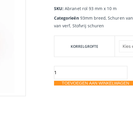
SKU:
Abranet rol 93 mm x 10 m
Categorieën
93mm breed
,
Schuren va
van verf
,
Stofvrij schuren
Mirka
Abranet
KORRELGROFTE
rol
93
mm
x
TOEVOEGEN AAN WINKELWAGEN
10
m
aantal