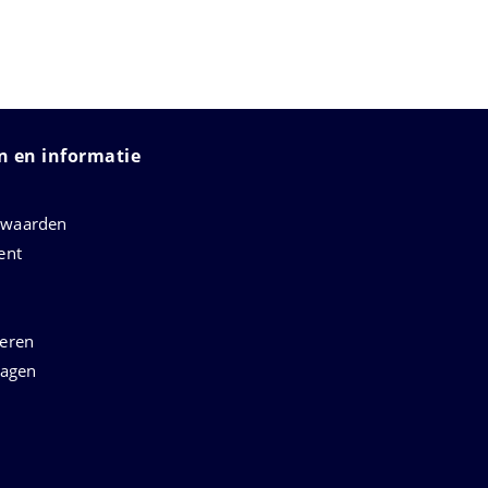
 en informatie
rwaarden
ent
neren
ragen