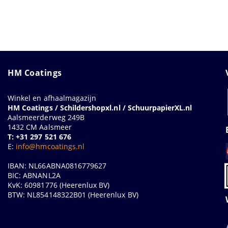
HM Coatings
Winkel en afhaalmagazijn
HM Coatings / Schildershopxl.nl / SchuurpapierXL.nl
Aalsmeerderweg 249B
1432 CM Aalsmeer
T: +31 297 521 676
E:
info@hmcoatings.nl
IBAN: NL66ABNA0816779627
BIC: ABNANL2A
KvK: 60981776 (Heerenlux BV)
BTW: NL854148322B01 (Heerenlux BV)