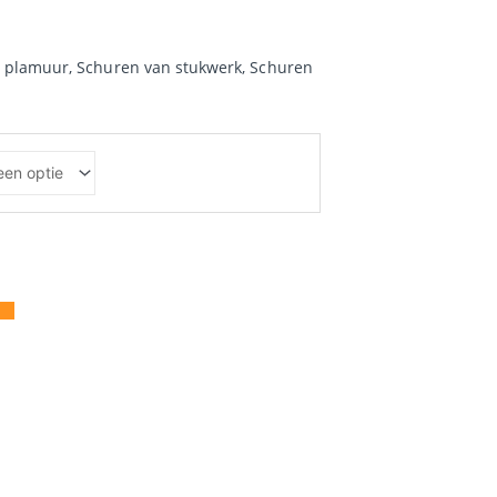
€53.65
tot
n plamuur
,
Schuren van stukwerk
,
Schuren
€63.84