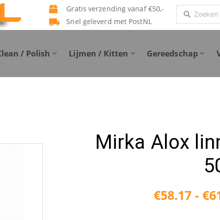
Gratis verzending vanaf €50,-
Search
Snel geleverd met PostNL
...
Clean / Polish
Lijmen / Kitten
Gereedschap
Mirka Alox li
5
€
58.17
-
€
6