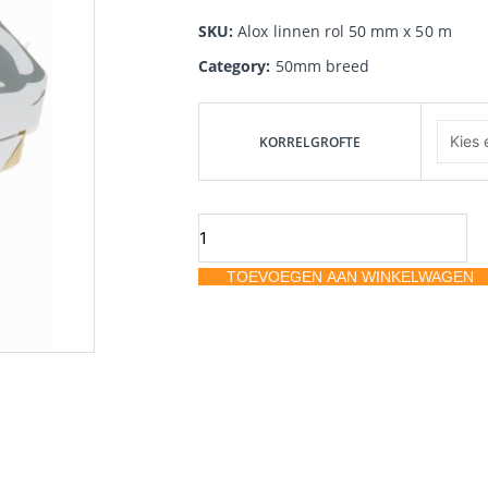
SKU:
Alox linnen rol 50 mm x 50 m
Category:
50mm breed
Mirka
Alox
KORRELGROFTE
linnen
rol
50
mm
TOEVOEGEN AAN WINKELWAGEN
x
50
m
aantal