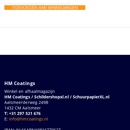
Fiber
TOEVOEGEN AAN WINKELWAGEN
ALO
180x22mm+
36
aantal
HM Coatings
Winkel en afhaalmagazijn
HM Coatings / Schildershopxl.nl / SchuurpapierXL.nl
Aalsmeerderweg 249B
1432 CM Aalsmeer
T: +31 297 521 676
E:
info@hmcoatings.nl
IBAN: NL66ABNA0816779627