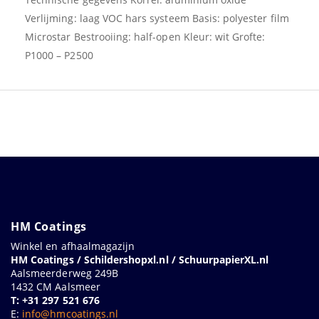
Verlijming: laag VOC hars systeem Basis: polyester film
Microstar Bestrooiing: half-open Kleur: wit Grofte:
P1000 – P2500
HM Coatings
Winkel en afhaalmagazijn
HM Coatings / Schildershopxl.nl / SchuurpapierXL.nl
Aalsmeerderweg 249B
1432 CM Aalsmeer
T: +31 297 521 676
E:
info@hmcoatings.nl