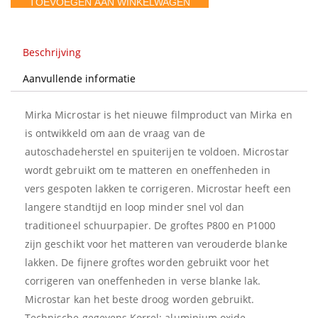
TOEVOEGEN AAN WINKELWAGEN
gaten
aantal
Beschrijving
Aanvullende informatie
Mirka Microstar is het nieuwe filmproduct van Mirka en
is ontwikkeld om aan de vraag van de
autoschadeherstel en spuiterijen te voldoen. Microstar
wordt gebruikt om te matteren en oneffenheden in
vers gespoten lakken te corrigeren. Microstar heeft een
langere standtijd en loop minder snel vol dan
traditioneel schuurpapier. De groftes P800 en P1000
zijn geschikt voor het matteren van verouderde blanke
lakken. De fijnere groftes worden gebruikt voor het
corrigeren van oneffenheden in verse blanke lak.
Microstar kan het beste droog worden gebruikt.
Technische gegevens Korrel: aluminium oxide