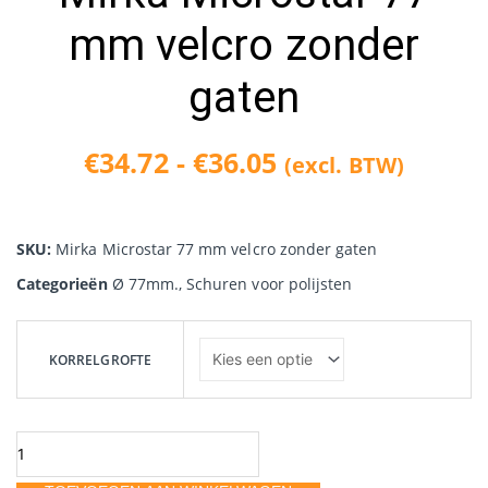
mm velcro zonder
gaten
€
34.72
-
€
36.05
(excl. BTW)
Prijsklasse:
€34.72
SKU:
Mirka Microstar 77 mm velcro zonder gaten
tot
Categorieën
Ø 77mm.
,
Schuren voor polijsten
€36.05
Mirka
Microstar
KORRELGROFTE
77
mm
velcro
zonder