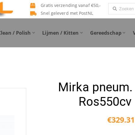
Gratis verzending vanaf €50,-
Search
Snel geleverd met PostNL
...
Clean / Polish
Lijmen / Kitten
Gereedschap
Mirka pneum.
Ros550cv
€
329.31