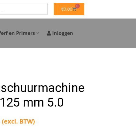
0
WINKELWAGEN
€
0.00
Verf en Primers
Inloggen
 schuurmachine
 125 mm 5.0
(excl. BTW)