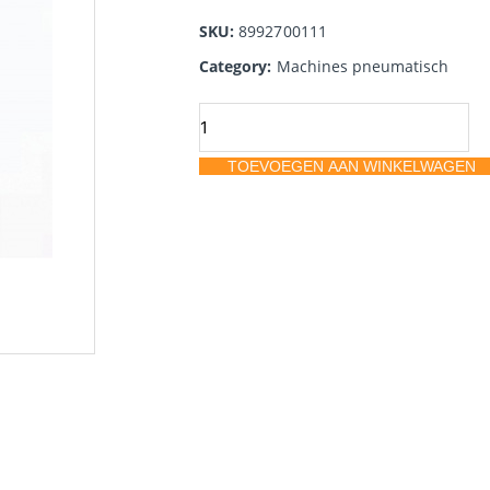
SKU:
8992700111
Category:
Machines pneumatisch
Mirka
pneum.
TOEVOEGEN AAN WINKELWAGEN
schuurmachine
Ros550cv
125
mm
5.0
aantal