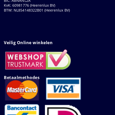
BIC: ABNANL2A
KvK: 60981776 (Heerenlux BV)
BTW: NL854148322B01 (Heerenlux BV)
Veilig Online winkelen
Betaalmethodes