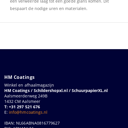
een verweerde laag tot een goede glans komen. Dit
bespaart de nodige uren en materialen.
HM Coatings
Winkel en afhaalmagazijn
HM Coatings / Schildershopxl.nl / SchuurpapierXL.nl
Aalsmeerderweg 249B
1432 CM Aalsmeer
T: +31 297 521 676
E:
info@hmcoatings.nl
IBAN: NL66ABNA0816779627