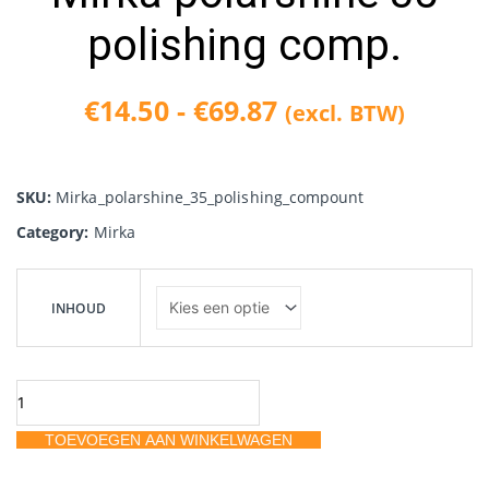
polishing comp.
€
14.50
-
€
69.87
(excl. BTW)
Prijsklasse:
€14.50
SKU:
Mirka_polarshine_35_polishing_compount
tot
Category:
Mirka
€69.87
Mirka
polarshine
INHOUD
35
polishing
comp.
aantal
TOEVOEGEN AAN WINKELWAGEN