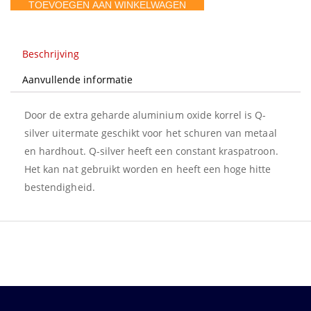
TOEVOEGEN AAN WINKELWAGEN
mm
velcro
8
Beschrijving
gaten
Aanvullende informatie
aantal
Door de extra geharde aluminium oxide korrel is Q-
silver uitermate geschikt voor het schuren van metaal
en hardhout. Q-silver heeft een constant kraspatroon.
Het kan nat gebruikt worden en heeft een hoge hitte
bestendigheid.