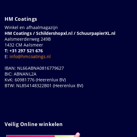
HM Coatings
Winkel en afhaalmagazijn
HM Coatings / Schildershopxl.nl / SchuurpapierXL.nl
Aalsmeerderweg 249B
1432 CM Aalsmeer
T: +31 297 521 676
E:
info@hmcoatings.nl
IBAN: NL66ABNA0816779627
BIC: ABNANL2A
KvK: 60981776 (Heerenlux BV)
BTW: NL854148322B01 (Heerenlux BV)
Veilig Online winkelen