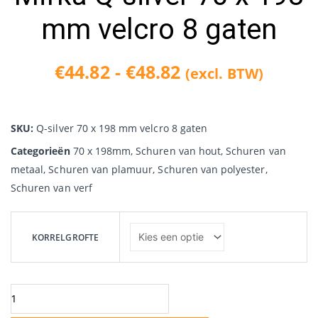
mm velcro 8 gaten
€
44.82
-
€
48.82
(excl. BTW)
Prijsklasse:
€44.82
SKU:
Q-silver 70 x 198 mm velcro 8 gaten
tot
Categorieën
70 x 198mm
,
Schuren van hout
,
Schuren van
metaal
,
Schuren van plamuur
,
Schuren van polyester
€48.82
,
Schuren van verf
Mirka
Q-
KORRELGROFTE
silver
70
x
198