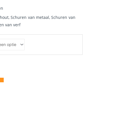
€37.82
en
tot
 hout
,
Schuren van metaal
,
Schuren van
en van verf
€46.88