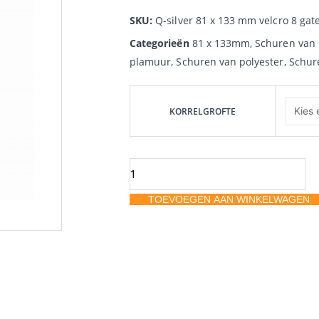
SKU:
Q-silver 81 x 133 mm velcro 8 gat
Categorieën
81 x 133mm
,
Schuren van
plamuur
,
Schuren van polyester
,
Schur
Mirka
Q-
KORRELGROFTE
silver
81
x
133
TOEVOEGEN AAN WINKELWAGEN
mm
velcro
8
gaten
aantal