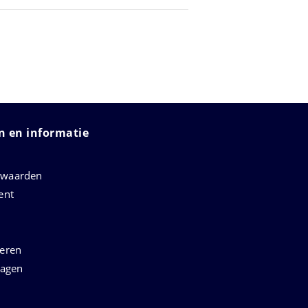
 en informatie
rwaarden
ent
neren
ragen