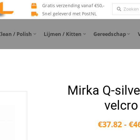
Gratis verzending vanaf €50,-
Search
Snel geleverd met PostNL
...
Clean / Polish
Lijmen / Kitten
Gereedschap
Mirka Q-silv
velcro
€
37.82
-
€
4