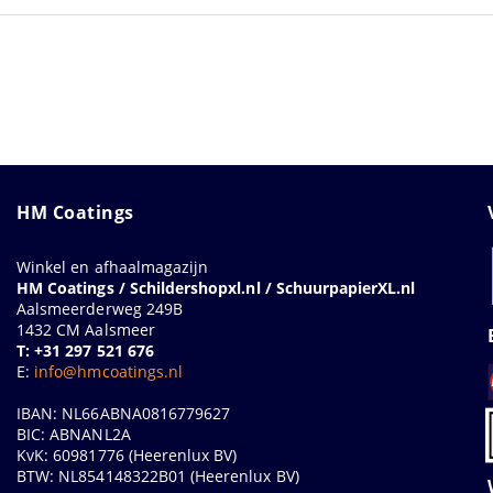
HM Coatings
Winkel en afhaalmagazijn
HM Coatings / Schildershopxl.nl / SchuurpapierXL.nl
Aalsmeerderweg 249B
1432 CM Aalsmeer
T: +31 297 521 676
E:
info@hmcoatings.nl
IBAN: NL66ABNA0816779627
BIC: ABNANL2A
KvK: 60981776 (Heerenlux BV)
BTW: NL854148322B01 (Heerenlux BV)