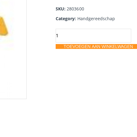
SKU:
2803600
Category:
Handgereedschap
Olfa
afbreekmes
TOEVOEGEN AAN WINKELWAGEN
smal
180
Black
9mm
aantal