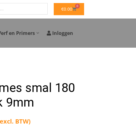
0
WINKELWAGEN
€
0.00
Verf en Primers
Inloggen
kmes smal 180
ck 9mm
(excl. BTW)