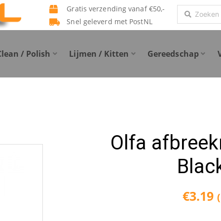
Gratis verzending vanaf €50,-
Search
Snel geleverd met PostNL
...
Clean / Polish
Lijmen / Kitten
Gereedschap
Olfa afbree
Bla
€
3.19