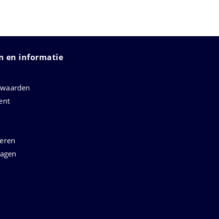
 en informatie
rwaarden
ent
neren
ragen