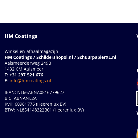
HM Coatings
Winkel en afhaalmagazijn
HM Coatings / Schildershopxl.nl / SchuurpapierXL.nl
Aalsmeerderweg 249B
1432 CM Aalsmeer
T: +31 297 521 676
E:
info@hmcoatings.nl
IBAN: NL66ABNA0816779627
BIC: ABNANL2A
KvK: 60981776 (Heerenlux BV)
BTW: NL854148322B01 (Heerenlux BV)