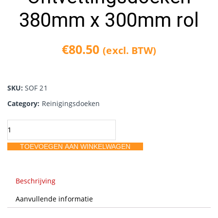
380mm x 300mm rol
€
80.50
(excl. BTW)
SKU:
SOF 21
Category:
Reinigingsdoeken
Ontvettingsdoeken
380mm
TOEVOEGEN AAN WINKELWAGEN
x
300mm
rol
Beschrijving
aantal
Aanvullende informatie