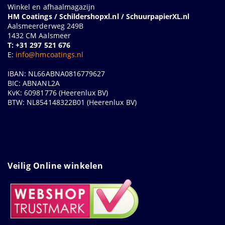
Winkel en afhaalmagazijn
HM Coatings / Schildershopxl.nl / SchuurpapierXL.nl
Aalsmeerderweg 249B
1432 CM Aalsmeer
T: +31 297 521 676
E:
info@hmcoatings.nl
IBAN: NL66ABNA0816779627
BIC: ABNANL2A
KvK: 60981776 (Heerenlux BV)
BTW: NL854148322B01 (Heerenlux BV)
Veilig Online winkelen