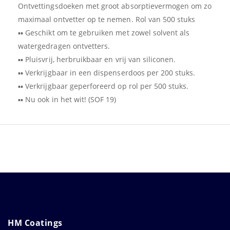
Ontvettingsdoeken met groot absorptievermogen om zo
maximaal ontvetter op te nemen. Rol van 500 stuks
▪▪ Geschikt om te gebruiken met zowel solvent als
watergedragen ontvetters.
▪▪ Pluisvrij, herbruikbaar en vrij van siliconen.
▪▪ Verkrijgbaar in een dispenserdoos per 200 stuks.
▪▪ Verkrijgbaar geperforeerd op rol per 500 stuks.
▪▪ Nu ook in het wit! (SOF 19)
HM Coatings