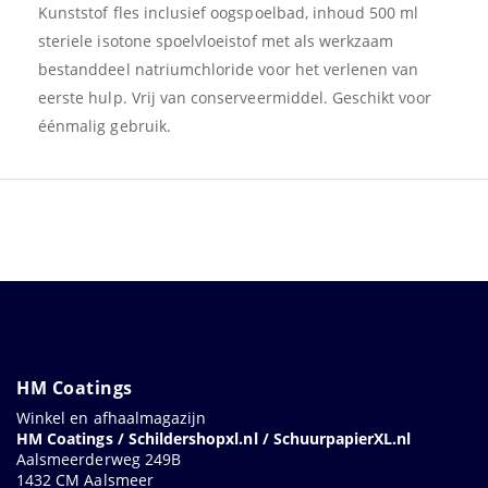
Kunststof fles inclusief oogspoelbad, inhoud 500 ml
steriele isotone spoelvloeistof met als werkzaam
bestanddeel natriumchloride voor het verlenen van
eerste hulp. Vrij van conserveermiddel. Geschikt voor
éénmalig gebruik.
HM Coatings
Winkel en afhaalmagazijn
HM Coatings / Schildershopxl.nl / SchuurpapierXL.nl
Aalsmeerderweg 249B
1432 CM Aalsmeer