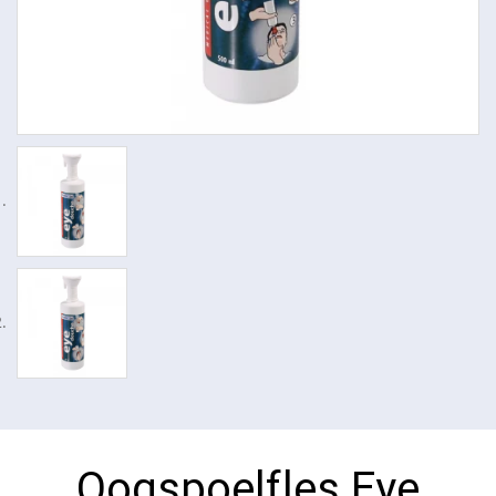
Oogspoelfles Eye