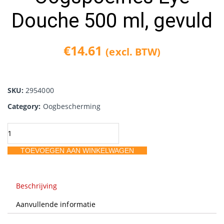
Douche 500 ml, gevuld
€
14.61
(excl. BTW)
SKU:
2954000
Category:
Oogbescherming
Oogspoelfles
Eye
TOEVOEGEN AAN WINKELWAGEN
Douche
500
ml,
Beschrijving
gevuld
Aanvullende informatie
aantal