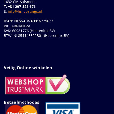
1432 CM Aalsmeer
T: +31 297 521 676
E:
info@hmcoatings.nl
IBAN: NL66ABNA0816779627
BIC: ABNANL2A
KvK: 60981776 (Heerenlux BV)
BTW: NL854148322B01 (Heerenlux BV)
Veilig Online winkelen
Betaalmethodes