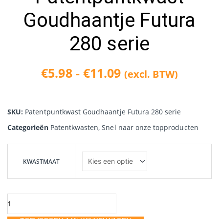
Goudhaantje Futura
280 serie
€
5.98
-
€
11.09
(excl. BTW)
Prijsklasse:
€5.98
SKU:
Patentpuntkwast Goudhaantje Futura 280 serie
tot
Categorieën
Patentkwasten
,
Snel naar onze topproducten
€11.09
Patentpuntkwast
Goudhaantje
KWASTMAAT
Futura
280
serie
aantal