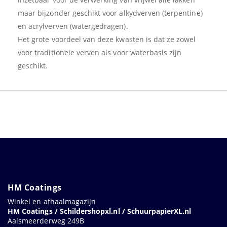
maar bijzonder geschikt voor alkydverven (terpentine)
en acrylverven (watergedragen).
Het grote voordeel van deze kwasten is dat ze zowel
voor traditionele verven als voor waterbasis zijn
geschikt.
HM Coatings
Winkel en afhaalmagazijn
HM Coatings / Schildershopxl.nl / SchuurpapierXL.nl
Aalsmeerderweg 249B