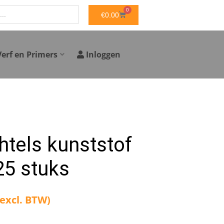
0
WINKELWAGEN
€
0.00
Verf en Primers
Inloggen
tels kunststof
25 stuks
(excl. BTW)