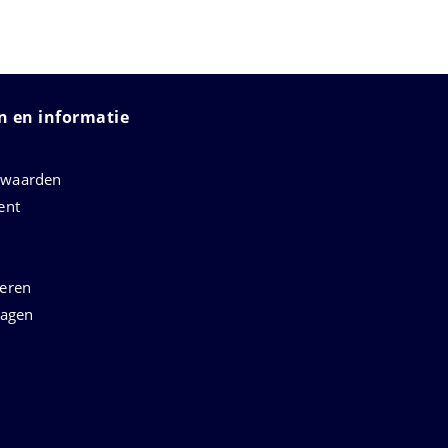
 en informatie
rwaarden
ent
neren
ragen