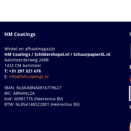
HM Coatings
Winkel en afhaalmagazijn
HM Coatings / Schildershopxl.nl / SchuurpapierXL.nl
Aalsmeerderweg 249B
1432 CM Aalsmeer
T: +31 297 521 676
E:
info@hmcoatings.nl
IBAN: NL66ABNA0816779627
BIC: ABNANL2A
KvK: 60981776 (Heerenlux BV)
BTW: NL854148322B01 (Heerenlux BV)