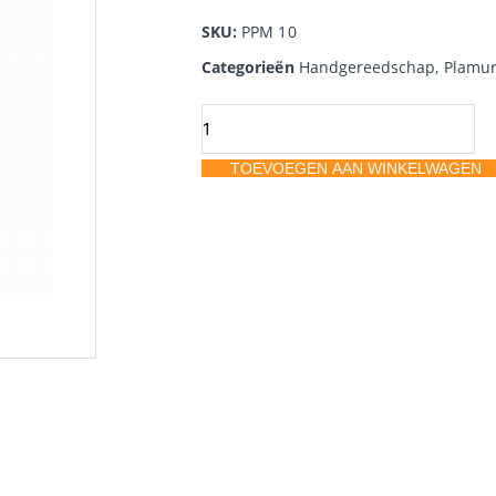
SKU:
PPM 10
Categorieën
Handgereedschap
,
Plamu
Plamuurspachtels
kunststof
TOEVOEGEN AAN WINKELWAGEN
Doos
25
stuks
aantal