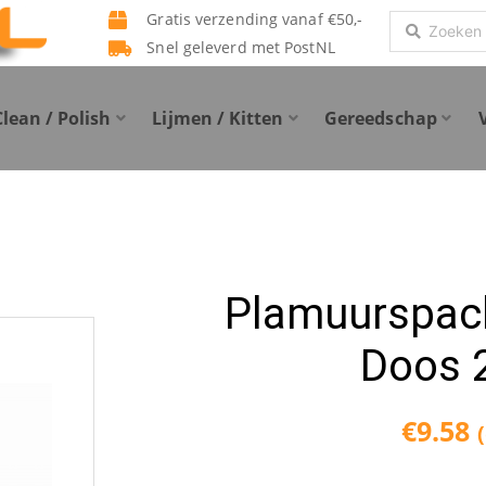
Gratis verzending vanaf €50,-
Search
Snel geleverd met PostNL
...
Clean / Polish
Lijmen / Kitten
Gereedschap
Plamuurspach
Doos 
€
9.58