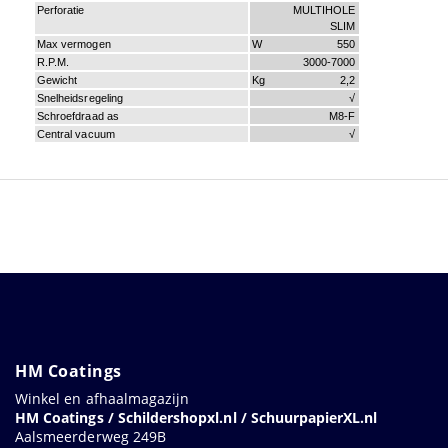
Perforatie
MULTIHOLE
SLIM
Max vermogen
W
550
R.P.M.
3000-7000
Gewicht
Kg
2,2
Snelheidsregeling
√
Schroefdraad as
M8-F
Central vacuum
√
HM Coatings
Winkel en afhaalmagazijn
HM Coatings / Schildershopxl.nl / SchuurpapierXL.nl
Aalsmeerderweg 249B