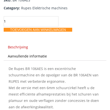
SKU:
BR 106AES
Category:
Rupes Elektrische machines
Rupes
BR
TOEVOEGEN AAN WINKELWAGEN
106AES
Exc.
rot.
Beschrijving
schuurmachine
Aanvullende informatie
150mm
aantal
De Rupes BR 106AES is een excentrische
schuurmachine en de opvolger van de BR 106AEN van
RUPES met verbeterde ergonomie.
Met de versie met een 6mm schuurcirkel heeft u de
meest efficiënte afnameprestaties bij het schuren van
plamuur en oude verflagen zonder concessies te doen
aan de afwerkingskwaliteit.