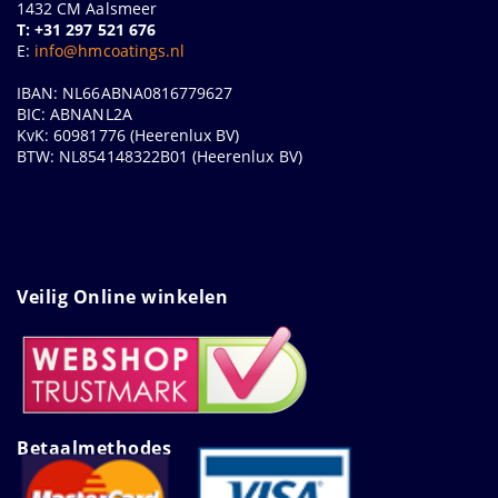
1432 CM Aalsmeer
T: +31 297 521 676
E:
info@hmcoatings.nl
IBAN: NL66ABNA0816779627
BIC: ABNANL2A
KvK: 60981776 (Heerenlux BV)
BTW: NL854148322B01 (Heerenlux BV)
Veilig Online winkelen
Betaalmethodes