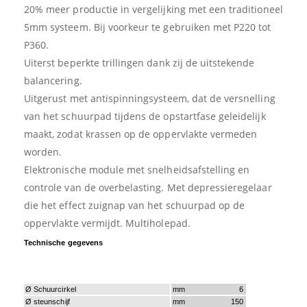
20% meer productie in vergelijking met een traditioneel
5mm systeem. Bij voorkeur te gebruiken met P220 tot
P360.
Uiterst beperkte trillingen dank zij de uitstekende
balancering.
Uitgerust met antispinningsysteem, dat de versnelling
van het schuurpad tijdens de opstartfase geleidelijk
maakt, zodat krassen op de oppervlakte vermeden
worden.
Elektronische module met snelheidsafstelling en
controle van de overbelasting. Met depressieregelaar
die het effect zuignap van het schuurpad op de
oppervlakte vermijdt. Multiholepad.
Technische gegevens
Ø Schuurcirkel
mm
6
Ø steunschijf
mm
150